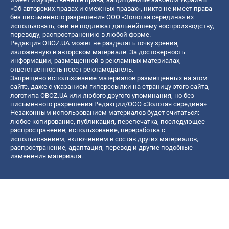
«Об авторских правах и смежных правах», никто не имеет права
без письменного разрешения ООО «Золотая середина» их
использовать, они не подлежат дальнейшему воспроизводству,
переводу, распространению в любой форме.
Редакция OBOZ.UA может не разделять точку зрения,
изложенную в авторском материале. За достоверность
информации, размещенной в рекламных материалах,
ответственность несет рекламодатель.
Запрещено использование материалов размещенных на этом
сайте, даже с указанием гиперссылки на страницу этого сайта,
логотипа OBOZ.UA или любого другого упоминания, но без
письменного разрешения Редакции/ООО «Золотая середина»
Незаконным использованием материалов будет считаться:
любое копирование, публикация, перепечатка, последующее
распространение, использование, переработка с
использованием, включением в состав других материалов,
распространение, адаптация, перевод и другие подобные
изменения материала.
Название онлайн медиа — «OBOZ.UA»
- субъект в сфере онлайн медиа;
- идентификатор медиа — R40-06156;
- почтовый адрес — ул. Деревообрабатывающая, д. 7, г. Киев,
01013;
- адрес электронной почты —
[email protected]
; - телефон — (044)