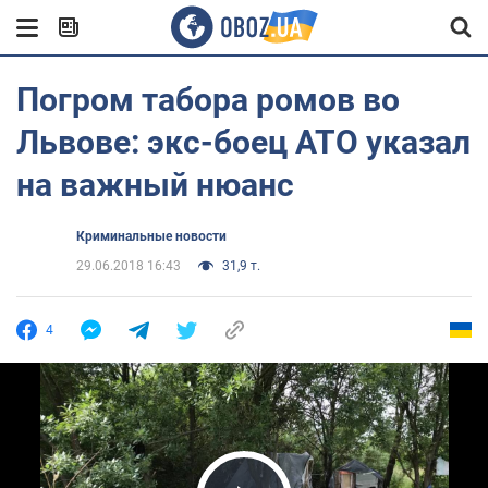
Погром табора ромов во
Львове: экс-боец АТО указал
на важный нюанс
Криминальные новости
29.06.2018 16:43
31,9 т.
4