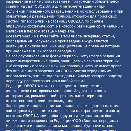
разрешения на их использование и при условии обязательной
ссылки на сайт OBOZ.UA, а для интернет-изданий - при
получении письменного разрешения на их использование и при
обязательном размещении прямой, открытой для поисковых
систем, гиперссылки на страницу OBOZ.UA по ссылке
https://www.obozrevatel.com
, на которой размещен оригинальный
материал в первом абзаце материала.
Все материалы на этом сайте, в том числе интервью, статьи,
исследования – служебные произведения журналистов
редакции, исключительные имущественные права на которые
принадлежат ООО «Золотая середина».
На все опубликованные фотоматериалы Getty Images редакция
имеет имущественные права, защищаемые законом Украины
«Об авторских правах и смежных правах», никто не имеет права
без письменного разрешения ООО «Золотая середина» их
использовать, они не подлежат дальнейшему воспроизводству,
переводу, распространению в любой форме.
Редакция OBOZ.UA может не разделять точку зрения,
изложенную в авторском материале. За достоверность
информации, размещенной в рекламных материалах,
ответственность несет рекламодатель.
Запрещено использование материалов размещенных на этом
сайте, даже с указанием гиперссылки на страницу этого сайта,
логотипа OBOZ.UA или любого другого упоминания, но без
письменного разрешения Редакции/ООО «Золотая середина»
Незаконным использованием материалов будет считаться:
любое копирование, публикация, перепечатка, последующее