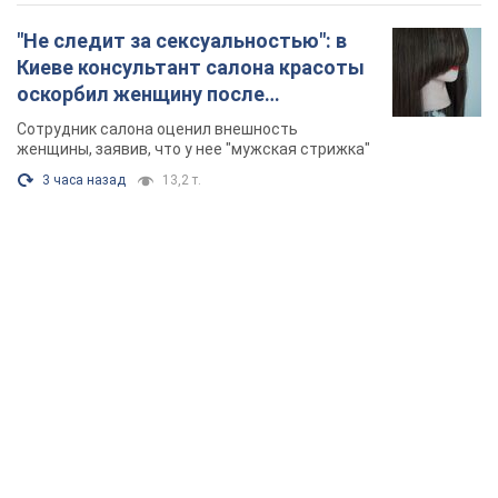
"Не следит за сексуальностью": в
Киеве консультант салона красоты
оскорбил женщину после
химиотерапии, разгорелся скандал.
Сотрудник салона оценил внешность
Фото
женщины, заявив, что у нее "мужская стрижка"
3 часа назад
13,2 т.