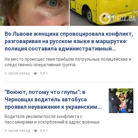
Во Львове женщина спровоцировала конфликт,
разговаривая на русском языке в маршрутке:
полиция составила административный
протокол. Видео
На место происшествия прибыли патрульные полицейские и
следственно-оперативная группа
6 часов назад
9,8 т.
"Воюют, потому что глупы": в
Черновцах водитель автобуса
проявил неуважение к украинским
военным и поплатился за это.
Водителя уволили после конфликта с
Видео
пассажирами и оскорблений в адрес военных
9 часов назад
8,6 т.