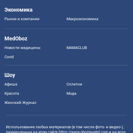
Экономика
Рынки и компании
Mакроэкономика
MedOboz
Новости медицины
MAMACLUB
Covid
Шоу
Афиша
Сплетни
Красота
Мода
Женский Журнал
Использование любых материалов (в том числе фото- и видео-),
размещенных на этом сайте
https://www.obozrevatel.com
и на всех