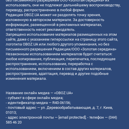
без письменного разрешения ООО «Золотая середина» их
использовать, они не подлежат дальнейшему воспроизводству,
переводу, распространению в любой форме.
Редакция OBOZ.UA может не разделять точку зрения,
изложенную в авторском материале. За достоверность
информации, размещенной в рекламных материалах,
ответственность несет рекламодатель.
Запрещено использование материалов размещенных на этом
сайте, даже с указанием гиперссылки на страницу этого сайта,
логотипа OBOZ.UA или любого другого упоминания, но без
письменного разрешения Редакции/ООО «Золотая середина»
Незаконным использованием материалов будет считаться:
любое копирование, публикация, перепечатка, последующее
распространение, использование, переработка с
использованием, включением в состав других материалов,
распространение, адаптация, перевод и другие подобные
изменения материала.
Название онлайн медиа — «OBOZ.UA»
- субъект в сфере онлайн медиа;
- идентификатор медиа — R40-06156;
- почтовый адрес — ул. Деревообрабатывающая, д. 7, г. Киев,
01013;
- адрес электронной почты —
[email protected]
; - телефон — (044)
585 46 20