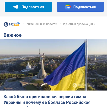
Какой была оригинальная версия гимна
Украины и почему ее боялась Российская
империя: об этом не рассказывают в школе
Государственным символом являются только первый куплет
и припев песни
годину тому
3,5 т.
Александру Пономареву – 53: что
известно о трех детях секс-
символа 90-х и как они выглядят
Несмотря на развитие карьеры, артист не
забывал о личном счастье