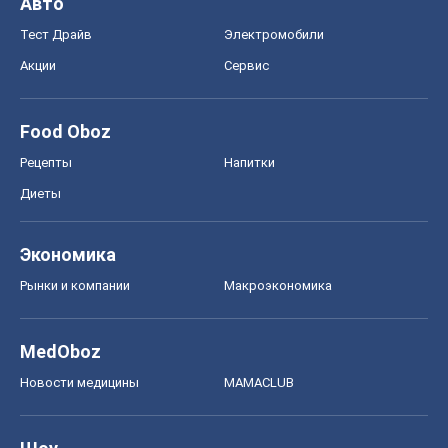
Рынки и компании
Mакроэкономика
MedOboz
Новости медицины
MAMACLUB
Шоу
Афиша
Сплетни
Красота
Мода
Женский Журнал