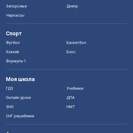
Моя школа
ГДЗ
Учебники
Онлайн уроки
ДПА
ЗНО
НМТ
СНГ решебники
Авто
Тест Драйв
Электромобили
Акции
Сервис
Food Oboz
Рецепты
Напитки
Диеты
Экономика