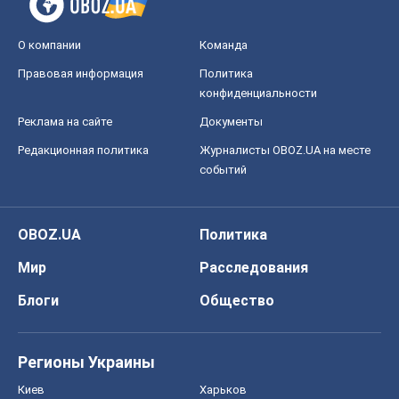
OBOZ.UA
Политика
Мир
Расследования
Блоги
Общество
Регионы Украины
Киев
Харьков
Запорожье
Днепр
Черкассы
Спорт
Футбол
Баскетбол
Хоккей
Бокс
Формула-1