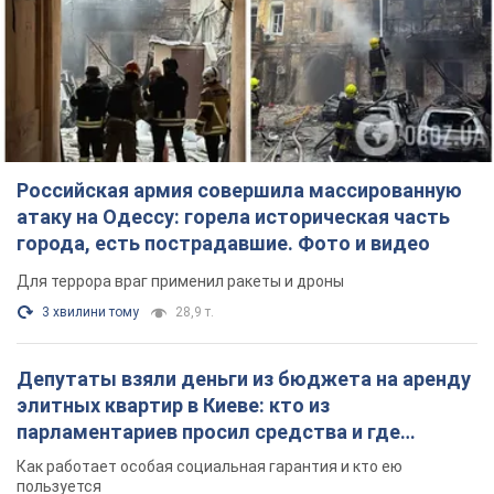
3 хвилини тому
28,9 т.
Депутаты взяли деньги из бюджета на аренду
элитных квартир в Киеве: кто из
парламентариев просил средства и где
поселился
Как работает особая социальная гарантия и кто ею
пользуется
4 години тому
49,1 т.
Российская армия обстреляла два соседних
многоэтажных дома в Харькове: двое
погибших, более 20 пострадавших
Враг умышленно бьет по жилым домам
27 хвилин тому
2,8 т.