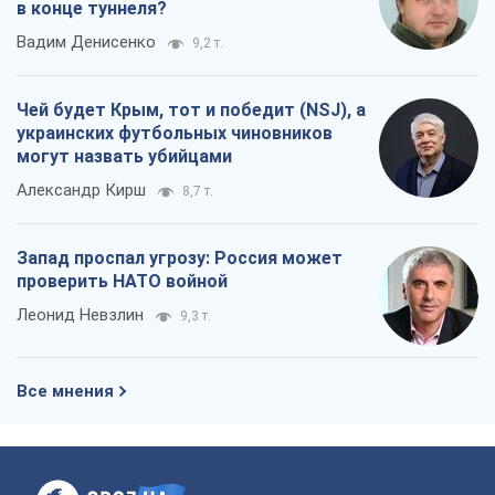
Леонид Невзлин
9,3 т.
Все мнения
О компании
Команда
Правовая информация
Политика
конфиденциальности
Реклама на сайте
Документы
Редакционная политика
Журналисты OBOZ.UA на месте
событий