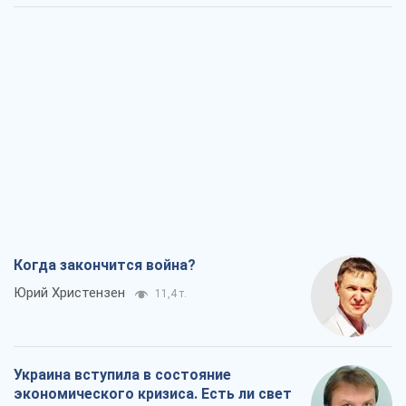
Когда закончится война?
Юрий Христензен
11,4 т.
Украина вступила в состояние
экономического кризиса. Есть ли свет
в конце туннеля?
Вадим Денисенко
9,2 т.
Чей будет Крым, тот и победит (NSJ), а
украинских футбольных чиновников
могут назвать убийцами
Александр Кирш
8,7 т.
Запад проспал угрозу: Россия может
проверить НАТО войной