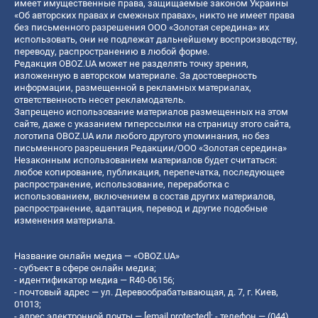
имеет имущественные права, защищаемые законом Украины
«Об авторских правах и смежных правах», никто не имеет права
без письменного разрешения ООО «Золотая середина» их
использовать, они не подлежат дальнейшему воспроизводству,
переводу, распространению в любой форме.
Редакция OBOZ.UA может не разделять точку зрения,
изложенную в авторском материале. За достоверность
информации, размещенной в рекламных материалах,
ответственность несет рекламодатель.
Запрещено использование материалов размещенных на этом
сайте, даже с указанием гиперссылки на страницу этого сайта,
логотипа OBOZ.UA или любого другого упоминания, но без
письменного разрешения Редакции/ООО «Золотая середина»
Незаконным использованием материалов будет считаться:
любое копирование, публикация, перепечатка, последующее
распространение, использование, переработка с
использованием, включением в состав других материалов,
распространение, адаптация, перевод и другие подобные
изменения материала.
Название онлайн медиа — «OBOZ.UA»
- субъект в сфере онлайн медиа;
- идентификатор медиа — R40-06156;
- почтовый адрес — ул. Деревообрабатывающая, д. 7, г. Киев,
01013;
- адрес электронной почты —
[email protected]
; - телефон — (044)