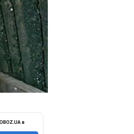
 OBOZ.UA в