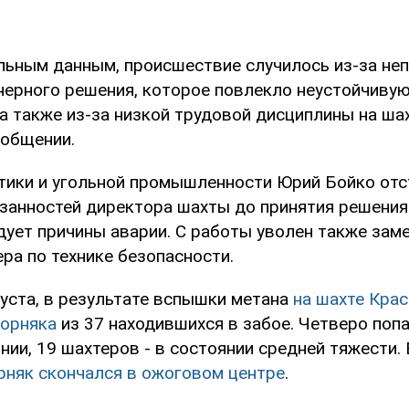
льным данным, происшествие случилось из-за не
нерного решения, которое повлекло неустойчивую
а также из-за низкой трудовой дисциплины на шахт
ообщении.
тики и угольной промышленности Юрий Бойко отс
занностей директора шахты до принятия решения
дует причины аварии. С работы уволен также зам
ра по технике безопасности.
густа, в результате вспышки метана
на шахте Кра
горняка
из 37 находившихся в забое. Четверо попа
ии, 19 шахтеров - в состоянии средней тяжести.
рняк скончался в ожоговом центре
.