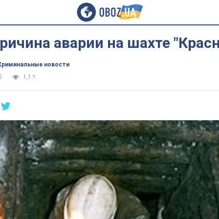
ричина аварии на шахте "Крас
Криминальные новости
5
1,1 т.