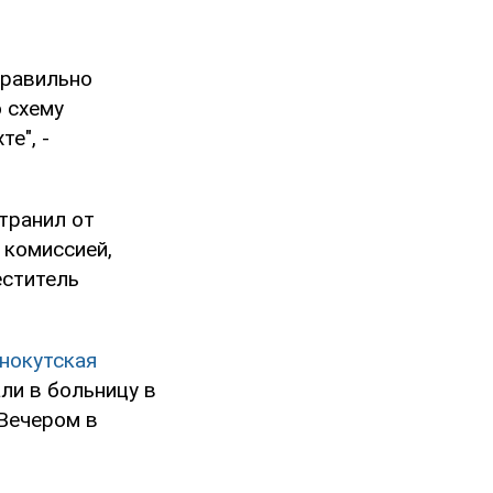
правильно
 схему
е", -
транил от
 комиссией,
еститель
снокутская
ли в больницу в
 Вечером в