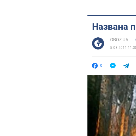
Названа п
OBOZ.UA
5.08.2011 11:3
0