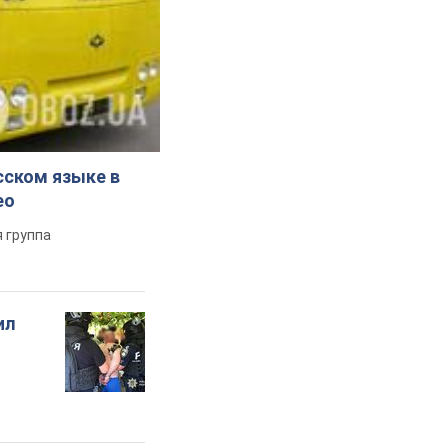
сском языке в
ео
 группа
ил