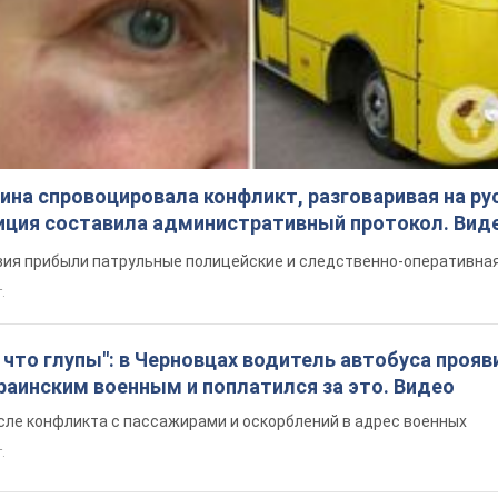
на спровоцировала конфликт, разговаривая на ру
иция составила административный протокол. Вид
ия прибыли патрульные полицейские и следственно-оперативная
.
что глупы": в Черновцах водитель автобуса прояв
раинским военным и поплатился за это. Видео
сле конфликта с пассажирами и оскорблений в адрес военных
т.