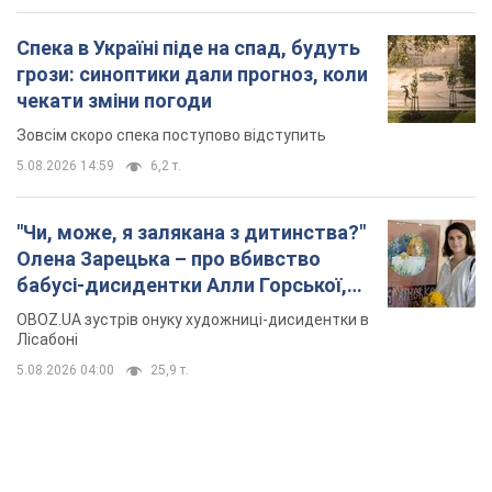
Спека в Україні піде на спад, будуть
грози: синоптики дали прогноз, коли
чекати зміни погоди
Зовсім скоро спека поступово відступить
5.08.2026 14:59
6,2 т.
"Чи, може, я залякана з дитинства?"
Олена Зарецька – про вбивство
бабусі-дисидентки Алли Горської,
критику Дмитра Стуса та втечу в
OBOZ.UA зустрів онуку художниці-дисидентки в
Португалію з 5 дітьми
Лісабоні
5.08.2026 04:00
25,9 т.