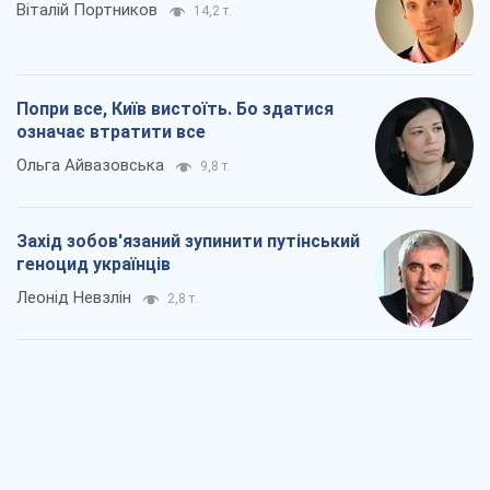
Віталій Портников
14,2 т.
Попри все, Київ вистоїть. Бо здатися
означає втратити все
Ольга Айвазовська
9,8 т.
Захід зобов'язаний зупинити путінський
геноцид українців
Леонід Невзлін
2,8 т.