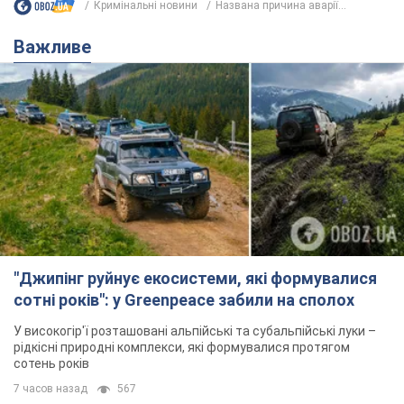
Кримінальні новини
Названа причина аварії...
Важливе
"Джипінг руйнує екосистеми, які формувалися
сотні років": у Greenpeace забили на сполох
У високогір'ї розташовані альпійські та субальпійські луки –
рідкісні природні комплекси, які формувалися протягом
сотень років
7 часов назад
567