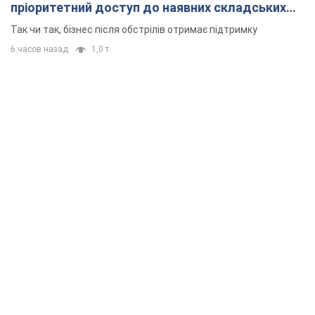
пріоритетний доступ до наявних складських
приміщень
Так чи так, бізнес після обстрілів отримає підтримку
6 часов назад
1,0 т.