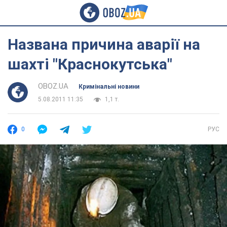
Названа причина аварії на
шахті "Краснокутська"
OBOZ.UA
Кримінальні новини
5.08.2011 11:35
1,1 т.
0
РУС