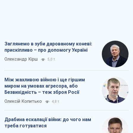
Заглянемо в зуби дарованому коневі:
прискіпливо – про допомогу Україні
Олександр Кірш
5,0 т.
Між жахливою війною і ще гіршим
миром на умовах агресора, або
Безвихідність – теж зброя Росії
Олексій Копитько
4,8 т.
Драбина ескалації війни: до чого нам
треба готуватися