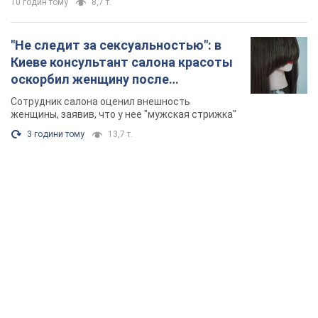
10 годин тому
8,7 т.
"Не следит за сексуальностью": в
Киеве консультант салона красоты
оскорбил женщину после
химиотерапии, разгорелся скандал.
Сотрудник салона оценил внешность
Фото
женщины, заявив, что у нее "мужская стрижка"
3 години тому
13,7 т.