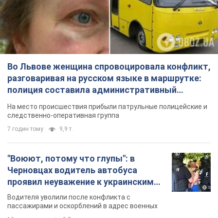
Во Львове женщина спровоцировала конфликт,
разговаривая на русском языке в маршрутке:
полиция составила административный
протокол. Видео
На место происшествия прибыли патрульные полицейские и
следственно-оперативная группа
7 годин тому
9,9 т.
"Воюют, потому что глупы": в
Черновцах водитель автобуса
проявил неуважение к украинским
военным и поплатился за это.
Водителя уволили после конфликта с
Видео
пассажирами и оскорблений в адрес военных