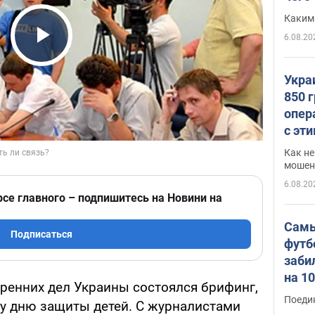
Каким
6.08.20
Play Video
Укра
850 
опер
с эт
Как не
мошен
6.08.20
рсе главного – подпишитесь на Новини на
Самы
Подписаться
футб
заби
на 1
тренних дел Украины состоялся брифинг,
Виде
Поеди
у дню защиты детей. С журналистами