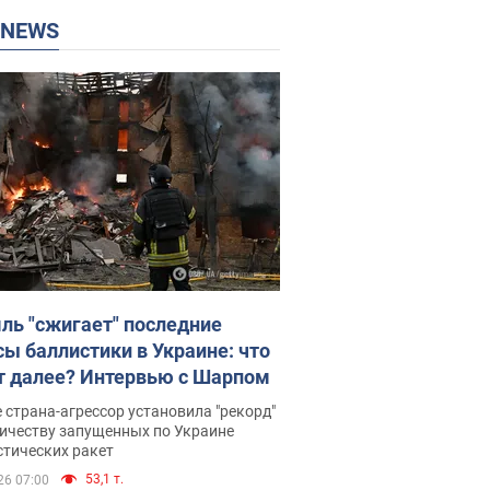
P NEWS
ль "сжигает" последние
сы баллистики в Украине: что
т далее? Интервью с Шарпом
 страна-агрессор установила "рекорд"
личеству запущенных по Украине
стических ракет
53,1 т.
26 07:00