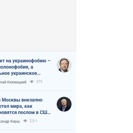
ет на украинофобию –
полонофобия, а
ьное украинское
ударство
375
лай Княжицкий
 Москвы внезапно
отел мира, как
новятся послом в США
овые украинские топ-
2,5 т.
сандр Кирш
тинги