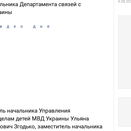
6.08.20
льника Департамента связей с
аины
идео дня
ель начальника Управления
делам детей МВД Украины Ульяна
ович Згодько, заместитель начальника