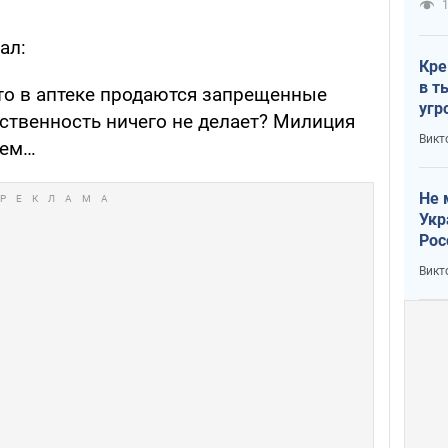
1
ал:
Кре
в т
 что в аптеке продаются запрещенные
угр
ственность ничего не делает? Милиция
лог
Викт
сем…
Не 
Укр
Рос
Викт