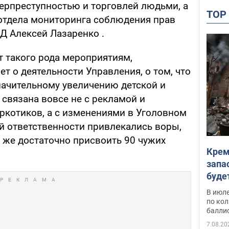
ерпреступностью и торговлей людьми, а
TO
отдела мониторинга соблюдения прав
Д Алексей Лазаренко .
т такого рода мероприятиям,
т о деятельности Управления, о том, что
начительному увеличению детской и
связана вовсе не с рекламой и
аркотиков, а с изменениями в Уголовном
ой ответственности привлекались воры,
е же достаточно присвоить 90 чужих
Крем
запа
буде
В июле
по ко
балли
7.08.20