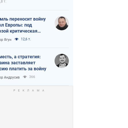
,8 т.
мль переносит войну
ыл Европы: под
озой критическая
истика
12,6 т.
ор Ягун
месть, а стратегия:
аина заставляет
сию платить за войну
366
ор Андрусив