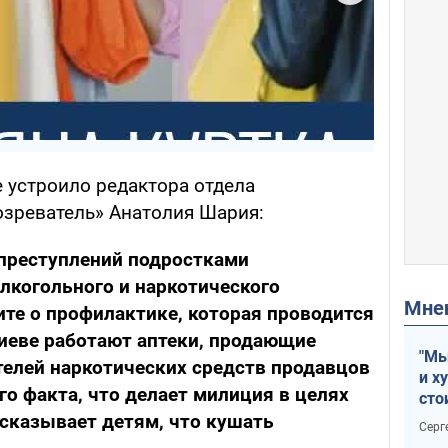
 устроило редактора отдела
озреватель» Анатолия Шария:
 преступлений подростками
лкогольного и наркотического
Мн
ите о профилактике, которая проводится
иеве работают аптеки, продающие
"Мы
телей наркотических средств продавцов
и х
го факта, что делает милиция в целях
сто
отч
сказывает детям, что кушать
Серг
рак