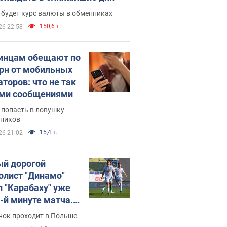
 будет курс валюты в обменниках
150,6 т.
26 22:58
инцам обещают по
грн от мобильных
аторов: что не так
ими сообщениями
 попасть в ловушку
ников
15,4 т.
26 21:02
й дорогой
олист "Динамо"
л "Карабаху" уже
0-й минуте матча.
о
нок проходит в Польше