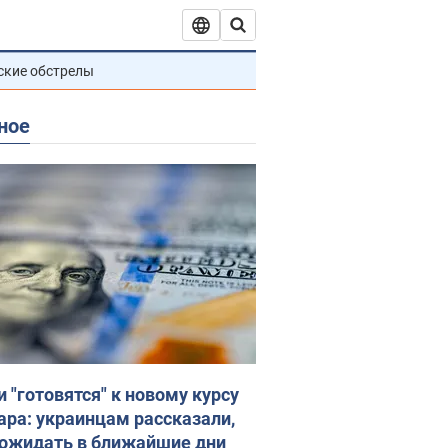
ские обстрелы
ное
и "готовятся" к новому курсу
ара: украинцам рассказали,
 ожидать в ближайшие дни