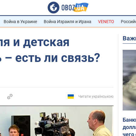
Война в Украине
Война Израиля и Ирана
VENETO
Россий
Важ
я и детская
 – есть ли связь?
Читати українською
Банк
долл
чего