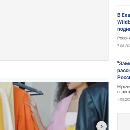
В Ек
Wildb
подн
Росси
7.08.20
"Зам
расс
Росс
Фото
Мужчи
своего
7.08.20