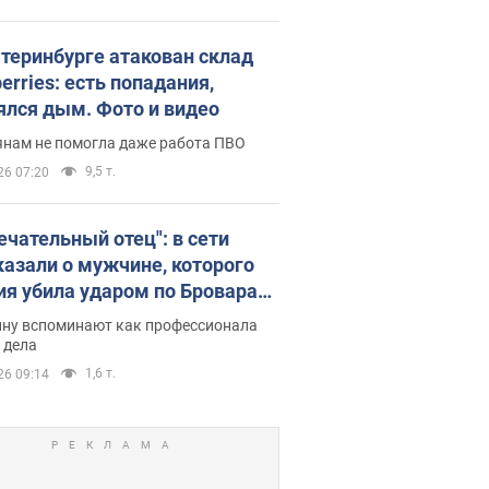
атеринбурге атакован склад
erries: есть попадания,
ялся дым. Фото и видео
янам не помогла даже работа ПВО
9,5 т.
26 07:20
ечательный отец": в сети
казали о мужчине, которого
ия убила ударом по Броварам.
ну вспоминают как профессионала
 дела
1,6 т.
26 09:14