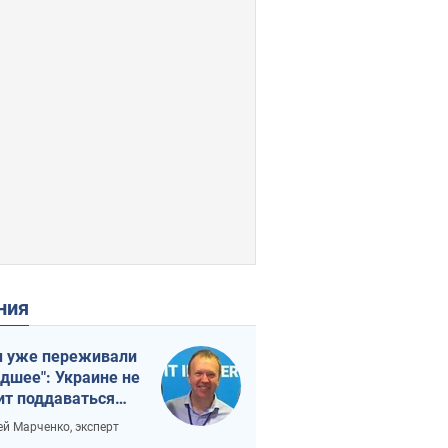
ения
 уже переживали
удшее": Украине не
ит поддаваться
аянию из-за
ей Марченко, эксперт
етного террора