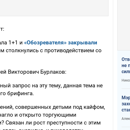
т:
ала 1+1 и
«Обозревателя» закрывали
м столкнулись с противодействием со
Отв
не 
ей Викторович Бурлаков:
сил
гос
Нико
ый запрос на эту тему, данная тема не
го брифинга.
Мэр
зах
лений, совершенных детьми под кайфом,
ста
 нагло и открыто торгующими
и н
Алек
рей
? Связан ли рост преступности с этим