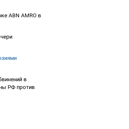
анке ABN AMRO в
очери
юзиями
бвинений в
йны РФ против