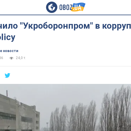
ило "Укроборонпром" в корру
licy
е новости
36
24,0 т.