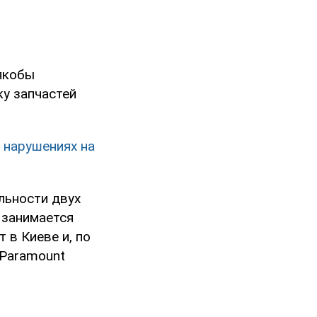
 якобы
ку запчастей
 нарушениях на
льности двух
 занимается
 в Киеве и, по
 Paramount