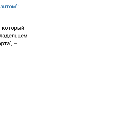
антом":
, который
владельцем
рта", –