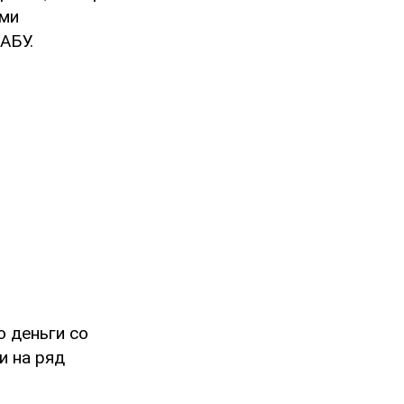
ами
АБУ.
о деньги со
и на ряд