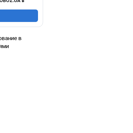
 OBOZ.UA в
ование в
ями