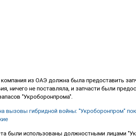
 компания из ОАЭ должна была предоставить запча
я, ничего не поставляла, и запчасти были предо
апасов "Укроборонпрома".
на вызовы гибридной войны: "Укроборонпром" по
жие
ета были использованы должностными лицами "Ук