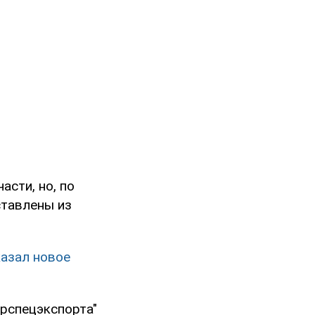
сти, но, по
ставлены из
казал новое
рспецэкспорта"