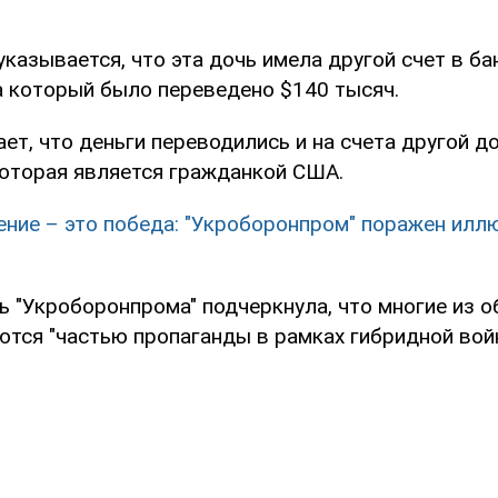
указывается, что эта дочь имела другой счет в б
а который было переведено $140 тысяч.
т, что деньги переводились и на счета другой д
которая является гражданкой США.
ние – это победа: "Укроборонпром" поражен илл
 "Укроборонпрома" подчеркнула, что многие из о
ются "частью пропаганды в рамках гибридной во