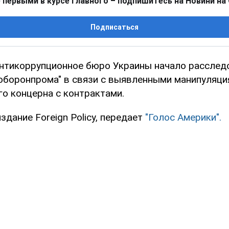
 первыми в курсе главного – подпишитесь на Новини на
Подписаться
нтикоррупционное бюро Украины начало расслед
оборонпрома" в связи с выявленными манипуляци
го концерна с контрактами.
здание Foreign Policy, передает
"Голос Америки".