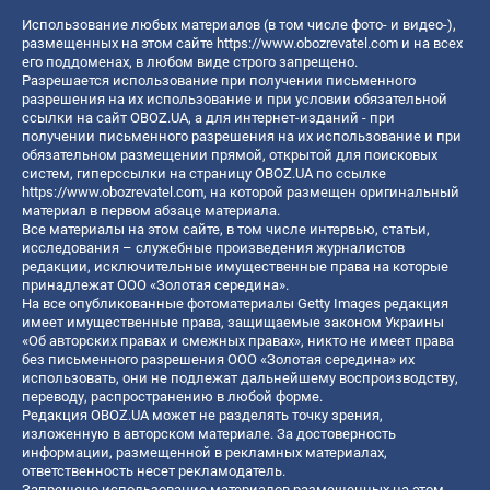
Использование любых материалов (в том числе фото- и видео-),
размещенных на этом сайте
https://www.obozrevatel.com
и на всех
его поддоменах, в любом виде строго запрещено.
Разрешается использование при получении письменного
разрешения на их использование и при условии обязательной
ссылки на сайт OBOZ.UA, а для интернет-изданий - при
получении письменного разрешения на их использование и при
обязательном размещении прямой, открытой для поисковых
систем, гиперссылки на страницу OBOZ.UA по ссылке
https://www.obozrevatel.com
, на которой размещен оригинальный
материал в первом абзаце материала.
Все материалы на этом сайте, в том числе интервью, статьи,
исследования – служебные произведения журналистов
редакции, исключительные имущественные права на которые
принадлежат ООО «Золотая середина».
На все опубликованные фотоматериалы Getty Images редакция
имеет имущественные права, защищаемые законом Украины
«Об авторских правах и смежных правах», никто не имеет права
без письменного разрешения ООО «Золотая середина» их
использовать, они не подлежат дальнейшему воспроизводству,
переводу, распространению в любой форме.
Редакция OBOZ.UA может не разделять точку зрения,
изложенную в авторском материале. За достоверность
информации, размещенной в рекламных материалах,
ответственность несет рекламодатель.
Запрещено использование материалов размещенных на этом