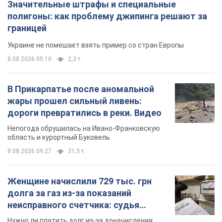
Значительные штрафы и специальные
полигоны: как проблему джипинга решают за
границей
Украине не помешает взять пример со стран Европы
8.08.2026 05:10
2,3 т.
В Прикарпатье после аномальной
жары прошел сильный ливень:
дороги превратились в реки. Видео
Непогода обрушилась на Ивано-Франковскую
область и курортный Буковель
8.08.2026 09:27
31,3 т.
Женщине начислили 729 тыс. грн
долга за газ из-за показаний
неисправного счетчика: судья
вынес неожиданное решение
Нужно ли платить долг из-за доначисления