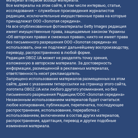
материал в первом абзаце материала.
Все материалы на этом сайте, в том числе интервью, статьи,
исследования – служебные произведения журналистов
редакции, исключительные имущественные права на которые
принадлежат ООО «Золотая середина».
На все опубликованные фотоматериалы Getty Images редакция
имеет имущественные права, защищаемые законом Украины
«Об авторских правах и смежных правах», никто не имеет права
без письменного разрешения ООО «Золотая середина» их
использовать, они не подлежат дальнейшему воспроизводству,
переводу, распространению в любой форме.
Редакция OBOZ.UA может не разделять точку зрения,
изложенную в авторском материале. За достоверность
информации, размещенной в рекламных материалах,
ответственность несет рекламодатель.
Запрещено использование материалов размещенных на этом
сайте, даже с указанием гиперссылки на страницу этого сайта,
логотипа OBOZ.UA или любого другого упоминания, но без
письменного разрешения Редакции/ООО «Золотая середина»
Незаконным использованием материалов будет считаться:
любое копирование, публикация, перепечатка, последующее
распространение, использование, переработка с
использованием, включением в состав других материалов,
распространение, адаптация, перевод и другие подобные
изменения материала.