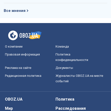
событий
OBOZ.UA
Политика
Мир
Расследования
Блоги
Общество
Регионы Украины
Киев
Харьков
Запорожье
Днепр
Черкассы
Спорт
Футбол
Баскетбол
Хоккей
Бокс