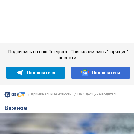
Важное
Банки "готовятся" к новому курсу доллара:
украинцам рассказали, чего ожидать в
ближайшие дни
Каким будет курс валюты в обменниках
6.08.2026 22:58
151,3 т.