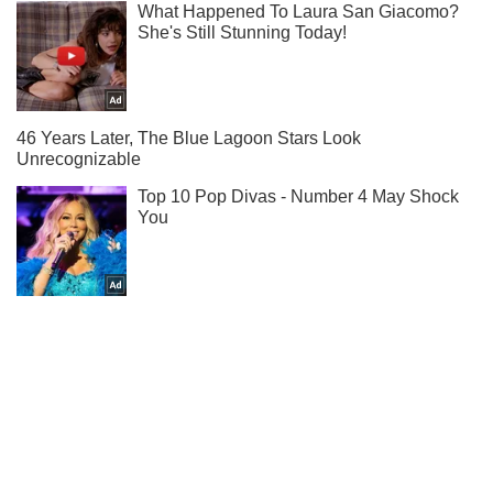
Подпишись на наш Telegram . Присылаем лишь "горящие"
новости!
Подписаться
Подписаться
Криминальные новости
На Одесщине водитель...