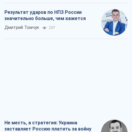
Не месть, а стратегия: Украина
заставляет Россию платить за войну
Виктор Андрусив
1,5 т.
Ответ на украинофобию – не
полонофобия, а сильное украинское
государство
Николай Княжицкий
1,1 т.
Мэр Москвы внезапно захотел мира,
как становятся послом в США и новые
украинские топ-рейтинги
Александр Кирш
4,7 т.