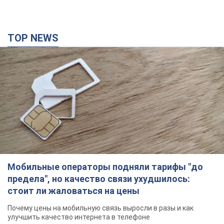
Мобильные операторы подняли тарифы "до
предела", но качество связи ухудшилось:
стоит ли жаловаться на цены
Почему цены на мобильную связь выросли в разы и как
улучшить качество интернета в телефоне
годину тому
3,2 т.
В Екатеринбурге атакован склад Wildberries:
есть попадания, поднялся дым. Фото и видео
Россиянам не помогла даже работа ПВО
5 годин тому
10,6 т.
"Замечательный отец": в сети рассказали о
мужчине, которого Россия убила ударом по
Броварам. Фото
Мужчину вспоминают как профессионала своего дела