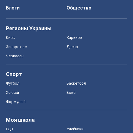
Формула-1
Моя школа
ГДЗ
Учебники
Онлайн уроки
ДПА
ЗНО
НМТ
СНГ решебники
Авто
Тест Драйв
Электромобили
Акции
Сервис
Food Oboz
Рецепты
Напитки