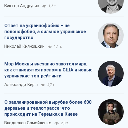
О запланированной вырубке более 600
деревьев и теплотрассе: что
происходит на Теремках в Киеве
Владислав Самойленко
2,3 т.
Все мнения
О компании
Команда
Правовая информация
Политика
конфиденциальности
Реклама на сайте
Документы
Редакционная политика
Журналисты OBOZ.UA на месте