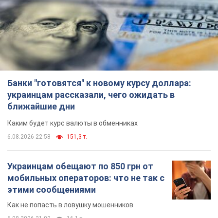
Украинцам обещают по 850 грн от
мобильных операторов: что не так с
этими сообщениями
Как не попасть в ловушку мошенников
6.08.2026 21:02
16,1 т.
Самый дорогой футболист
"Динамо" забил "Карабаху" уже на
10-й минуте матча. Видео
Поединок проходит в Польше
6.08.2026 20:48
6,8 т.