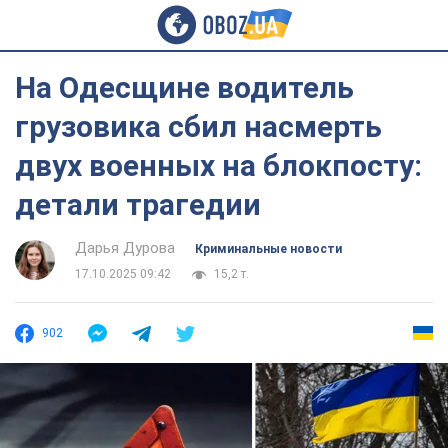
На Одесщине водитель
грузовика сбил насмерть
двух военных на блокпосту:
детали трагедии
Дарья Дурова
Криминальные новости
17.10.2025 09:42
15,2 т.
902