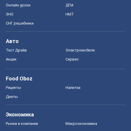
Диеты
Экономика
Рынки и компании
Mакроэкономика
MedOboz
Новости медицины
MAMACLUB
Шоу
Афиша
Сплетни
Красота
Мода
Женский Журнал