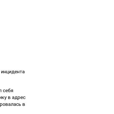
 инцидента
л себя
ику в адрес
ировалась в