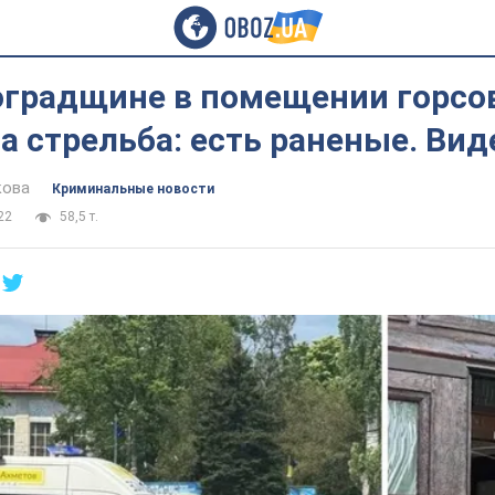
оградщине в помещении горсо
 стрельба: есть раненые. Вид
кова
Криминальные новости
22
58,5 т.