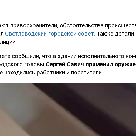
ают правоохранители, обстоятельства происшест
ил
Светловодский городской совет
. Также детали
лиции.
вете сообщили, что в здании исполнительного ко
родского головы
Сергей Савич применил оружи
е находились работники и посетители.