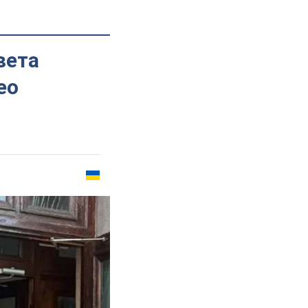
вета
ео