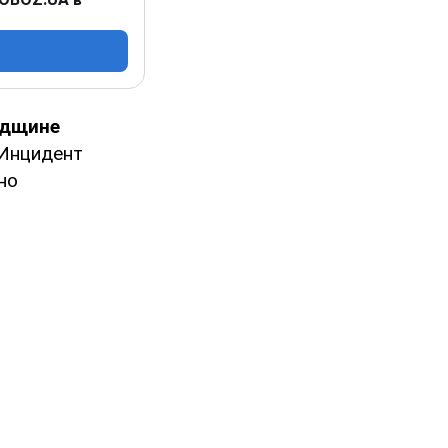
адщине
Инцидент
но