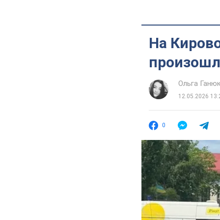
На Киров
произошла
Ольга Ганю
12.05.2026 13:
0