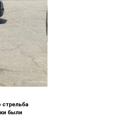
о
стрельба
ики были