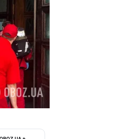
 OBOZ.UA в