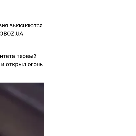
вия выясняются.
 OBOZ.UA
митета первый
е
и открыл огонь