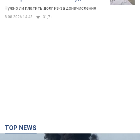
вынес неожиданное решение
Нужно ли платить долг из-за доначисления
8.08.2026 14:43
31,7 т.
TOP NEWS