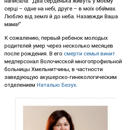
написала: "Два серденька живуть у моєму
серці – одне на небі, друге – в моїх обіймах.
Люблю від землі й до неба. Назавжди Ваша
мама!"
К сожалению, первый ребенок молодых
родителей умер через несколько месяцев
после рождения. В его
смерти семья винит
медперсонал Волочисской многопрофильной
больницы Хмельнитчины, в частности
заведующую акушерско-гинекологическим
отделением
Наталью Безух
.