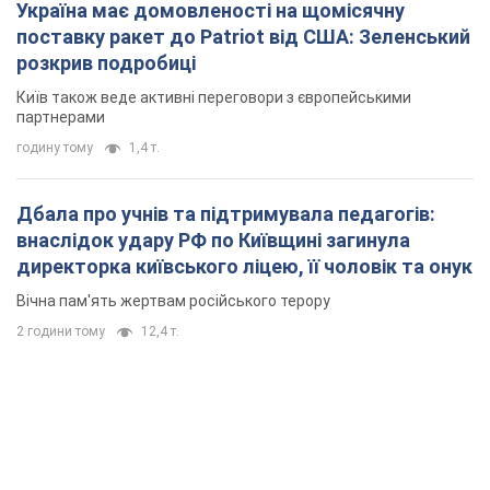
Україна має домовленості на щомісячну
поставку ракет до Patriot від США: Зеленський
розкрив подробиці
Київ також веде активні переговори з європейськими
партнерами
годину тому
1,4 т.
Дбала про учнів та підтримувала педагогів:
внаслідок удару РФ по Київщині загинула
директорка київського ліцею, її чоловік та онук
Вічна пам'ять жертвам російського терору
2 години тому
12,4 т.