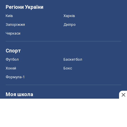
Регіони України
Київ
Харків
Запоріжжя
Дніпро
Черкаси
Спорт
Футбол
Баскетбол
Хокей
Бокс
Формула-1
Моя школа
ГДЗ
Підручники
Онлайн уроки
ДПА
ЗНО
НМТ