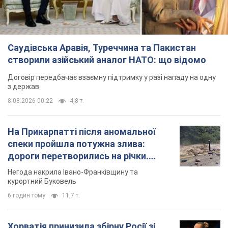
Саудівська Аравія, Туреччина та Пакистан
створили азійський аналог НАТО: що відомо
Договір передбачає взаємну підтримку у разі нападу на одну
з держав
8.08.2026 00:22
4,8 т.
На Прикарпатті після аномальної
спеки пройшла потужна злива:
дороги перетворились на річки.
Відео
Негода накрила Івано-Франківщину та
курортний Буковель
6 годин тому
11,7 т.
Хорватія принизила збірну Росії зі