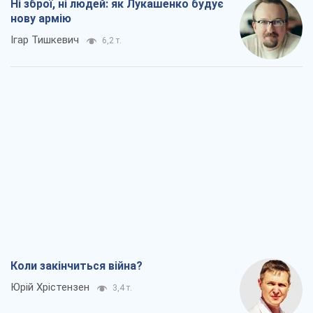
Ні зброї, ні людей: як Лукашенко будує
нову армію
Ігар Тишкевич
6,2 т.
Коли закінчиться війна?
Юрій Хрістензен
3,4 т.