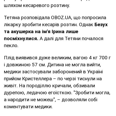
шляхом кесаревого розтину.
Тетяна розповідала OBOZ.UA, що попросила
лікарку зробити кесарів розтин. Однак
Безух
та акушерка на ім'я Ірина лише
посміхнулися.
А далі для Тетяни почалося
пекло.
Плід виявився дуже великим, вагою 4 кг 700 г
і довжиною 57 см. Дитина не могла вийти,
медики застосували заборонений в Україні
прийом Кристеллера – по черзі тиснули на
живіт. На породіллю кричали, обзивали
дурепою, ледачою егоїсткою. "Зробити могла,
а народити не можеш", – дозволяли собі
коментувати медики.