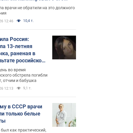
ессивном" раке
а врачи не обратили на это должного
ния
10,4 т.
26 12:46
била Россия:
ла 13-летняя
чка, раненая в
льтате российской
и на Сумскую
день во время
сть. Фото
ского обстрела погибли
т, отчим и бабушка
9,1 т.
26 12:13
му в СССР врачи
ли только белые
ты
 был как практический,