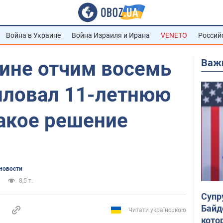
Война в Украине
Война Израиля и Ирана
VENETO
Россий
Важ
ине отчим восемь
иловал 11-летнюю
какое решение
новости
8,5 т.
Супр
Байд
Читати українською
кото