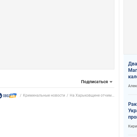
Два
Маг
кал
Подписаться
Алек
Криминальные новости
На Харьковщине отчим...
Рак
Укр
про
соб
Кири