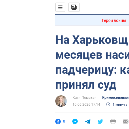
Герои войны
На Харьковщ
месяцев нас
падчерицу: 
принял суд
Катя Помазан
Криминальные 
10.06.2026 17:14
1 минута
0