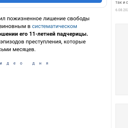
так и
6.08.20
чил пожизненное лишение свободы
 виновным в
систематическом
ошении его 11-летней падчерицы.
эпизодов преступления, которые
сьми месяцев.
идео дня