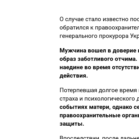
О случае стало известно по
обратился к правоохраните
генерального прокурора Ук
Мужчина вошел в доверие к
образ заботливого отчима.
наедине во время отсутств
действия.
Потерпевшая долгое время 
страха и психологического 
событиях матери, однако с
правоохранительные органы
защиты.
Впоследствии, после дальн