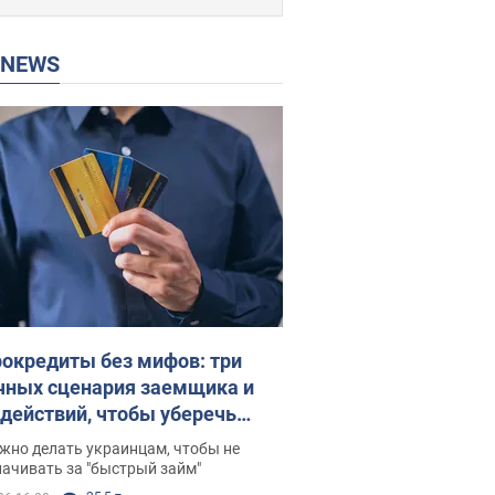
P NEWS
окредиты без мифов: три
чных сценария заемщика и
 действий, чтобы уберечь
 деньги
жно делать украинцам, чтобы не
ачивать за "быстрый займ"