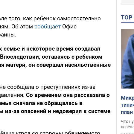
TO
сле того, как ребенок самостоятельно
лям. Об этом
сообщает
Офис
раины.
 семье и некоторое время создавал
 Впоследствии, оставаясь с ребенком
ия матери, он совершал насильственные
не сообщала о преступлениях из-за
давления.
Со временем она рассказала о
Микр
емья сначала не обращалась в
типи
 из-за опасений и недоверия к системе
план
свои
Что ну
перепл
ейших угроз со стороны обвиняемого,