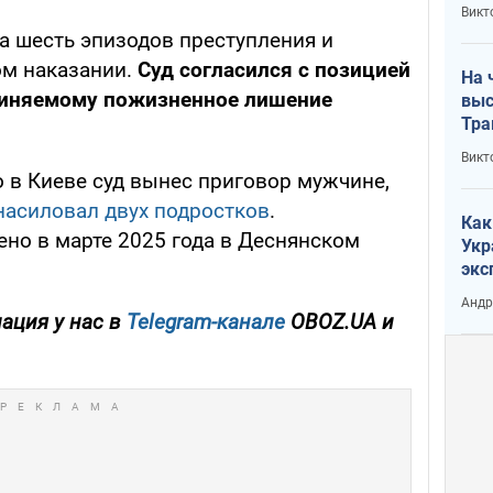
кри
Викт
лог
а шесть эпизодов преступления и
ом наказании.
Суд согласился с позицией
На 
виняемому пожизненное лишение
выс
Тра
Викт
 в Киеве суд вынес приговор мужчине,
насиловал двух подростков
.
Как
но в марте 2025 года в Деснянском
Укр
экс
неф
Андр
ация у нас в
Telegram-канале
OBOZ.UA и