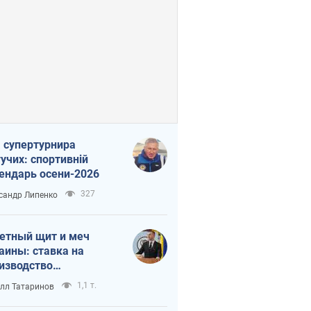
 супертурнира
учих: спортивній
ендарь осени-2026
327
сандр Липенко
етный щит и меч
аины: ставка на
изводство
ственных ракет
1,1 т.
лл Татаринов