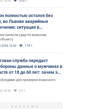
25,5 т.
26 16:00
он полностью остался без
а, во Львове аварийные
ючения: ситуация в
госистеме 6 августа
яне нанесли удар по важному
ообъекту
11,8 т.
8.2026 16:42
говая служба передаст
бороны данные о мужчинах в
сте от 18 до 60 лет: зачем это
о
еобходимо для проверки воинского
2,5 т.
26 18:42