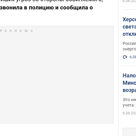
6.08.20
звонила в полицию и сообщила о
Херс
свет
откл
энер
Росси
энерг
6.0
Нало
Мино
возра
нужн
Это н
учета
6.08.20