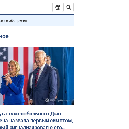
ские обстрелы
ное
уга тяжелобольного Джо
ена назвала первый симптом,
рый сигнализировал о его