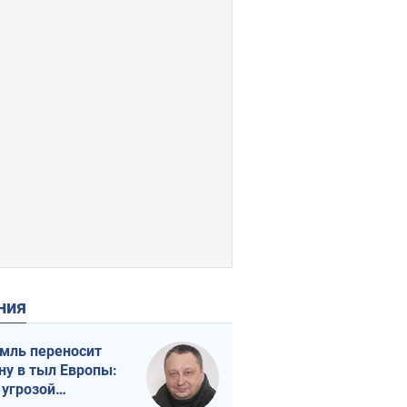
ения
мль переносит
ну в тыл Европы:
 угрозой