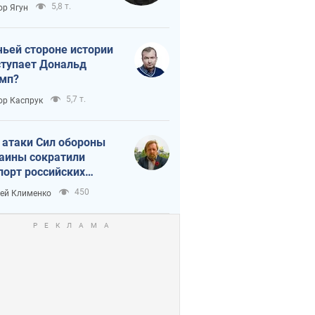
тическая
5,8 т.
ор Ягун
истика
чьей стороне истории
тупает Дональд
мп?
5,7 т.
ор Каспрук
 атаки Сил обороны
аины сократили
порт российских
тепродуктов
450
ей Клименко