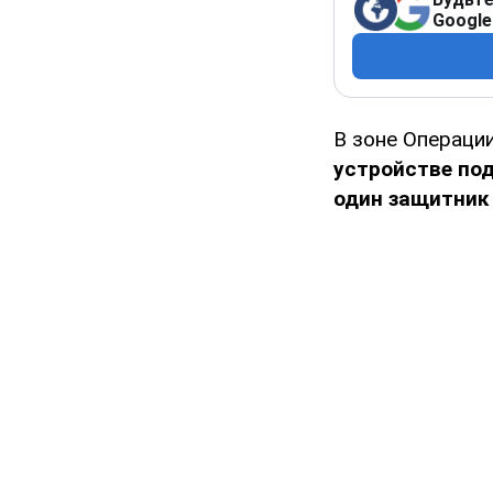
Google
В зоне Операци
устройстве по
один защитник 