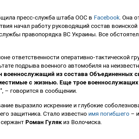
бщила пресс-служба штаба ООС в
Facebook
. Она о
твия начал работу руководящий состав воинской 
 службы правопорядка ВС Украины. Все обстояте
айоне ответственности оперативно-тактической гр
ультате подрыва военного автомобиля на неизвес
н военнослужащий из состава Объединенных с
местимые с жизнью. Еще трое военнослужащих
ы
", – говорится в сообщении.
ание выразило искренние и глубокие соболезнов
его защитника. Стало известно
имя погибшего
– и
 сержант
Роман Гуляк
из Волочиска.