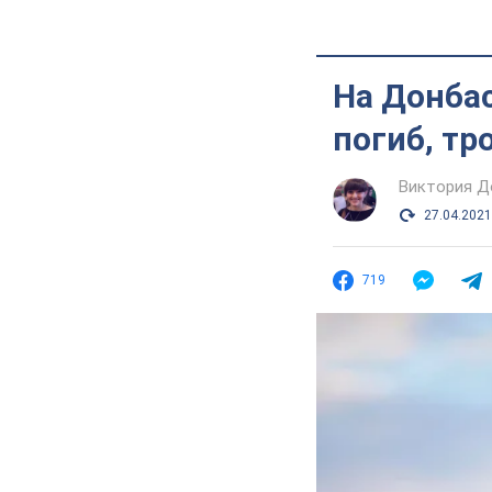
На Донбас
погиб, тр
Виктория Д
27.04.2021
719