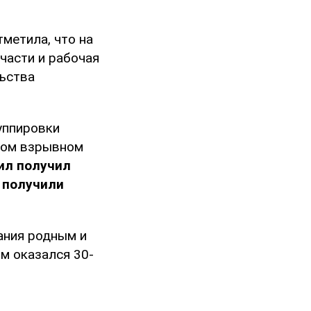
тметила, что на
части и рабочая
льства
уппировки
тном взрывном
ил получил
 получили
ания родным и
м оказался 30-