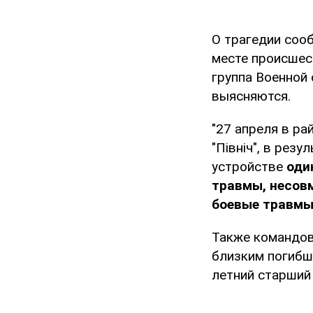
О трагедии соо
месте происшес
группа Военной
выясняются.
"27 апреля в р
"Північ", в рез
устройстве
оди
травмы, несов
боевые травм
Также командов
близким погибш
летний старший