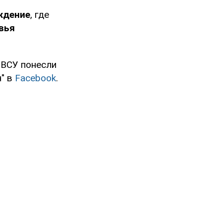
ждение
, где
вья
 ВСУ понесли
ч" в
Facebook
.