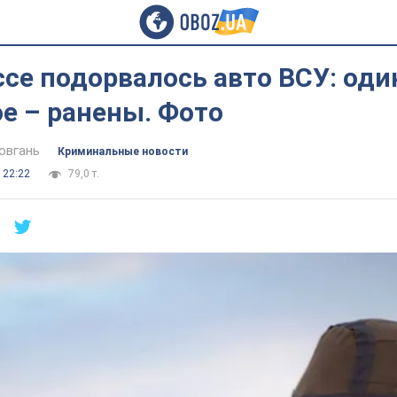
се подорвалось авто ВСУ: оди
ое – ранены. Фото
овгань
Криминальные новости
 22:22
79,0 т.