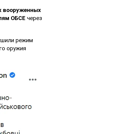
х вооруженных
лям ОБСЕ
через
рушили режим
го оружия