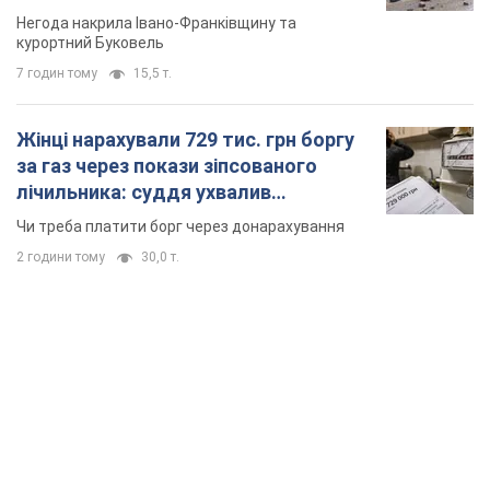
Відео
Негода накрила Івано-Франківщину та
курортний Буковель
7 годин тому
15,5 т.
Жінці нарахували 729 тис. грн боргу
за газ через покази зіпсованого
лічильника: суддя ухвалив
неочікуване рішення
Чи треба платити борг через донарахування
2 години тому
30,0 т.