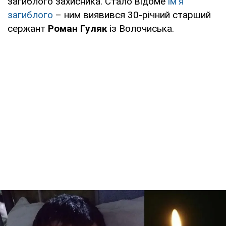
загиблого захисника. Стало відоме
ім'я
загиблого
– ним виявився 30-річний старший
сержант
Роман Гуляк
із Волочиська.