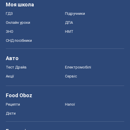
Моя школа
ГДЗ
Підручники
Онлайн уроки
ДПА
ЗНО
НМТ
СНД посібники
Авто
Тест Драйв
Електромобілі
Акції
Сервіс
Food Oboz
Рецепти
Напої
Дієти