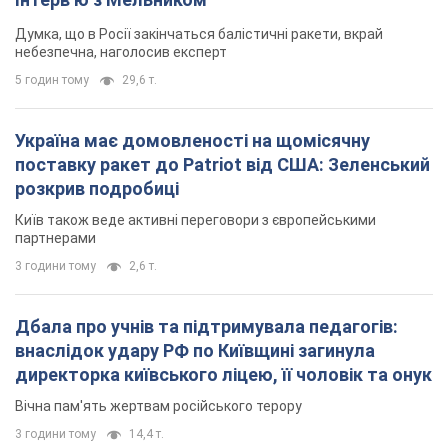
Думка, що в Росії закінчаться балістичні ракети, вкрай
небезпечна, наголосив експерт
5 годин тому
29,6 т.
Україна має домовленості на щомісячну
поставку ракет до Patriot від США: Зеленський
розкрив подробиці
Київ також веде активні переговори з європейськими
партнерами
3 години тому
2,6 т.
Дбала про учнів та підтримувала педагогів:
внаслідок удару РФ по Київщині загинула
директорка київського ліцею, її чоловік та онук
Вічна пам'ять жертвам російського терору
3 години тому
14,4 т.