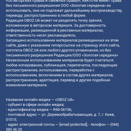
«Об авторских правах и смежных правах», никто не имеет права
без письменного разрешения ООО «Золотая середина» их
использовать, они не подлежат дальнейшему воспроизводству,
переводу, распространению в любой форме.
Редакция OBOZ.UA может не разделять точку зрения,
изложенную в авторском материале. За достоверность
информации, размещенной в рекламных материалах,
ответственность несет рекламодатель.
Запрещено использование материалов размещенных на этом
сайте, даже с указанием гиперссылки на страницу этого сайта,
логотипа OBOZ.UA или любого другого упоминания, но без
письменного разрешения Редакции/ООО «Золотая середина»
Незаконным использованием материалов будет считаться:
любое копирование, публикация, перепечатка, последующее
распространение, использование, переработка с
использованием, включением в состав других материалов,
распространение, адаптация, перевод и другие подобные
изменения материала.
Название онлайн медиа — «OBOZ.UA»
- субъект в сфере онлайн медиа;
- идентификатор медиа — R40-06156;
- почтовый адрес — ул. Деревообрабатывающая, д. 7, г. Киев,
01013;
- адрес электронной почты —
[email protected]
; - телефон — (044)
585 46 20