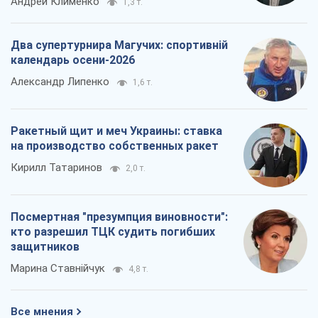
Андрей Клименко
1,3 т.
Два супертурнира Магучих: спортивній
календарь осени-2026
Александр Липенко
1,6 т.
Ракетный щит и меч Украины: ставка
на производство собственных ракет
Кирилл Татаринов
2,0 т.
Посмертная "презумпция виновности":
кто разрешил ТЦК судить погибших
защитников
Марина Ставнійчук
4,8 т.
Все мнения