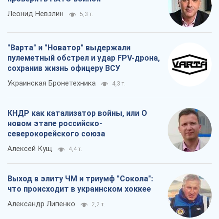
Леонид Невзлин
5,3 т.
"Варта" и "Новатор" выдержали
пулеметный обстрел и удар FPV-дрона,
сохранив жизнь офицеру ВСУ
Украинская Бронетехника
4,3 т.
КНДР как катализатор войны, или О
новом этапе российско-
северокорейского союза
Алексей Кущ
4,4 т.
Выход в элиту ЧМ и триумф "Сокола":
что происходит в украинском хоккее
Александр Липенко
2,2 т.