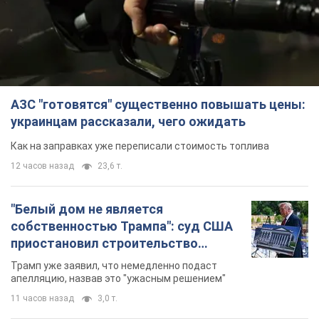
АЗС "готовятся" существенно повышать цены:
украинцам рассказали, чего ожидать
Как на заправках уже переписали стоимость топлива
12 часов назад
23,6 т.
"Белый дом не является
собственностью Трампа": суд США
приостановил строительство
бального зала стоимостью 400 млн
Трамп уже заявил, что немедленно подаст
долларов
апелляцию, назвав это "ужасным решением"
11 часов назад
3,0 т.