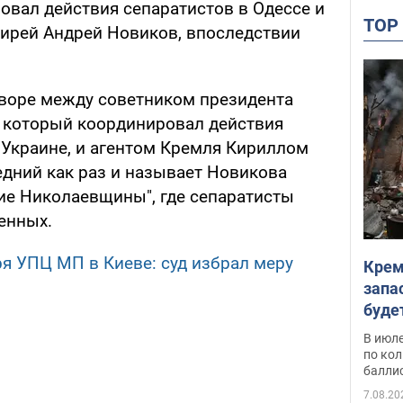
ровал действия сепаратистов в Одессе и
TO
ирей Андрей Новиков, впоследствии
говоре между советником президента
 который координировал действия
 Украине, и агентом Кремля Кириллом
дний как раз и называет Новикова
ие Николаевщины", где сепаратисты
енных.
я УПЦ МП в Киеве: суд избрал меру
Крем
м
запа
буде
В июле
по ко
балли
7.08.20