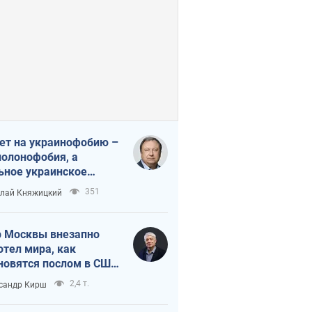
ет на украинофобию –
полонофобия, а
ьное украинское
ударство
351
лай Княжицкий
 Москвы внезапно
отел мира, как
новятся послом в США
овые украинские топ-
2,4 т.
сандр Кирш
тинги