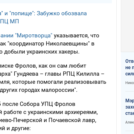
" и "попище": Забужко обозвала
УПЦ МП
ании "Миротворца"
указывается, что
ак "координатор Николаевщины" в
ю добыли украинских хакеры.
Отв
писке Фролов, как он сам любит
не 
арха" Гундяева – главы РПЦ Килилла –
сил
гос
мля, которые помогали реализовывать
Нико
"других городах малороссии".
Мэр
15 после Собора УПЦ Фролов
зах
й работе с украинскими архиереями,
ста
и н
иево-Печерской и Почаевской лавр,
Алек
рей
й и другие: