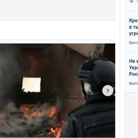
1
Кре
в т
угр
лог
Викт
Не 
Укр
Рос
Викт