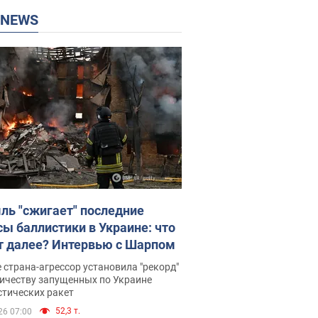
P NEWS
ль "сжигает" последние
сы баллистики в Украине: что
т далее? Интервью с Шарпом
 страна-агрессор установила "рекорд"
личеству запущенных по Украине
стических ракет
52,3 т.
26 07:00