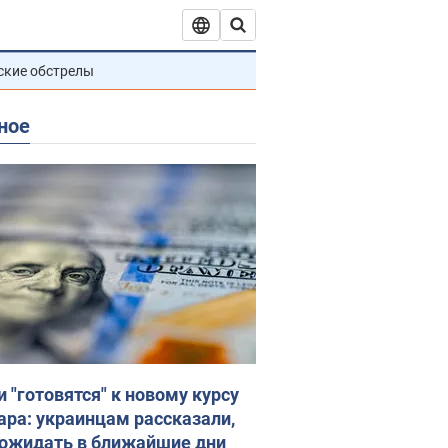
ские обстрелы
ное
и "готовятся" к новому курсу
ара: украинцам рассказали,
 ожидать в ближайшие дни