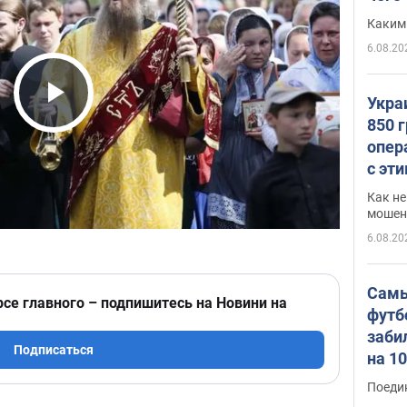
Каким
6.08.20
Укра
Play Video
850 
опер
с эт
Как не
мошен
6.08.20
Самы
рсе главного – подпишитесь на Новини на
футб
заби
Подписаться
на 1
Виде
Поеди