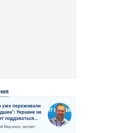
ения
 уже переживали
удшее": Украине не
ит поддаваться
аянию из-за
ей Марченко, эксперт
етного террора