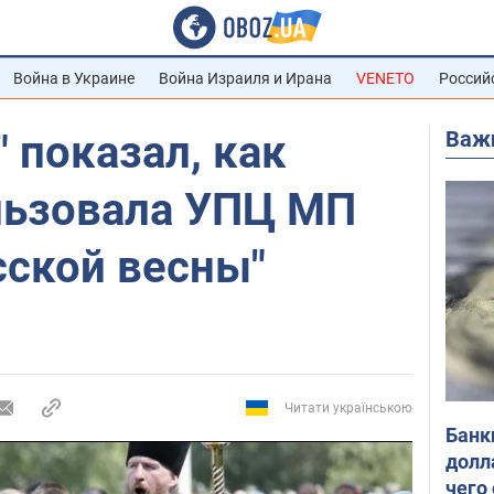
Война в Украине
Война Израиля и Ирана
VENETO
Россий
Важ
 показал, как
льзовала УПЦ МП
сской весны"
Читати українською
Банк
долл
чего