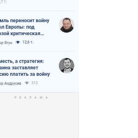
,7 т.
мль переносит войну
ыл Европы: под
озой критическая
истика
12,6 т.
ор Ягун
месть, а стратегия:
аина заставляет
сию платить за войну
312
ор Андрусив