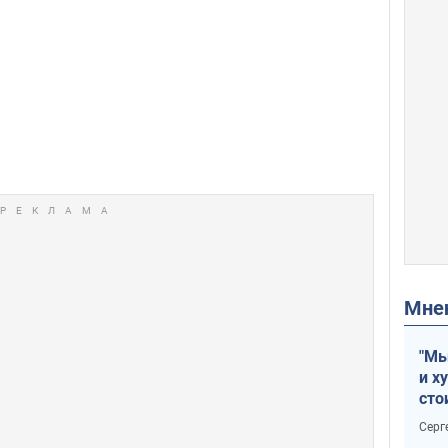
Мн
"Мы
и х
сто
отч
Серг
рак