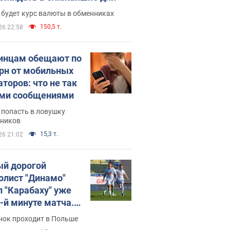
 будет курс валюты в обменниках
150,5 т.
26 22:58
инцам обещают по
грн от мобильных
аторов: что не так
ими сообщениями
 попасть в ловушку
ников
15,3 т.
26 21:02
й дорогой
олист "Динамо"
л "Карабаху" уже
0-й минуте матча.
о
нок проходит в Польше