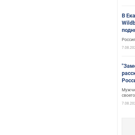
В Ек
Wildb
подн
Росси
7.08.20
"Зам
расс
Росс
Фото
Мужчи
своего
7.08.20