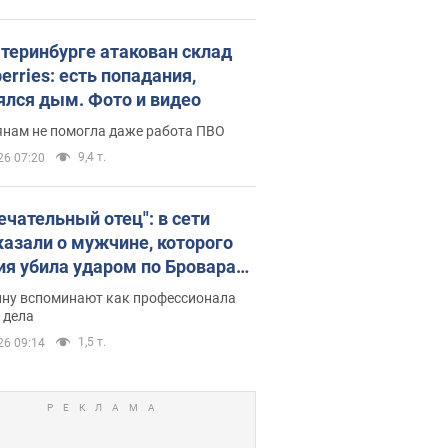
атеринбурге атакован склад
erries: есть попадания,
ялся дым. Фото и видео
янам не помогла даже работа ПВО
9,4 т.
26 07:20
ечательный отец": в сети
казали о мужчине, которого
ия убила ударом по Броварам.
ну вспоминают как профессионала
 дела
1,5 т.
26 09:14