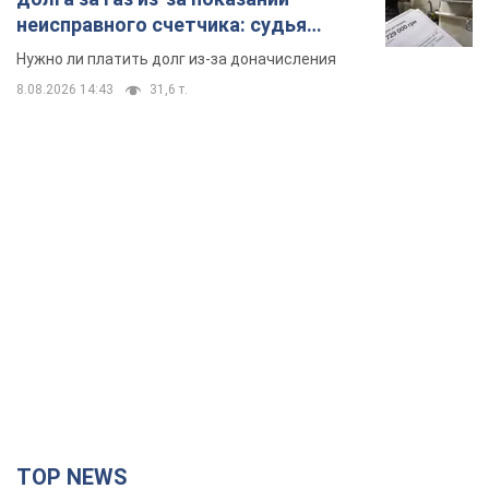
неисправного счетчика: судья
вынес неожиданное решение
Нужно ли платить долг из-за доначисления
8.08.2026 14:43
31,6 т.
TOP NEWS