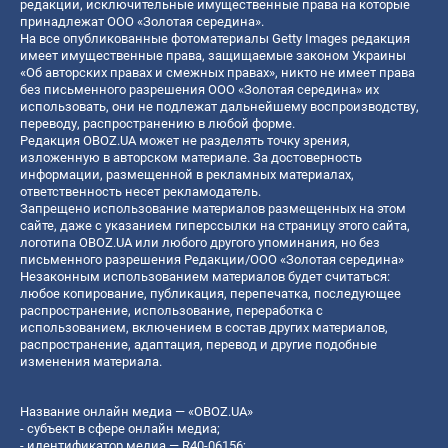
редакции, исключительные имущественные права на которые
принадлежат ООО «Золотая середина».
На все опубликованные фотоматериалы Getty Images редакция
имеет имущественные права, защищаемые законом Украины
«Об авторских правах и смежных правах», никто не имеет права
без письменного разрешения ООО «Золотая середина» их
использовать, они не подлежат дальнейшему воспроизводству,
переводу, распространению в любой форме.
Редакция OBOZ.UA может не разделять точку зрения,
изложенную в авторском материале. За достоверность
информации, размещенной в рекламных материалах,
ответственность несет рекламодатель.
Запрещено использование материалов размещенных на этом
сайте, даже с указанием гиперссылки на страницу этого сайта,
логотипа OBOZ.UA или любого другого упоминания, но без
письменного разрешения Редакции/ООО «Золотая середина»
Незаконным использованием материалов будет считаться:
любое копирование, публикация, перепечатка, последующее
распространение, использование, переработка с
использованием, включением в состав других материалов,
распространение, адаптация, перевод и другие подобные
изменения материала.
Название онлайн медиа — «OBOZ.UA»
- субъект в сфере онлайн медиа;
- идентификатор медиа — R40-06156;