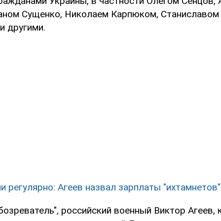
гражданами Украины, в частности Олегом Сенцов,
аном Сущенко, Николаем Карпюком, Станиславом
и другими.
и регулярно: Агеев назвал зарплаты "ихтамнетов
бозреватель", российский военный Виктор Агеев, 