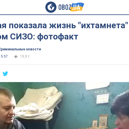
я показала жизнь "ихтамнета"
ом СИЗО: фотофакт
Криминальные новости
15:57
15,9 т.