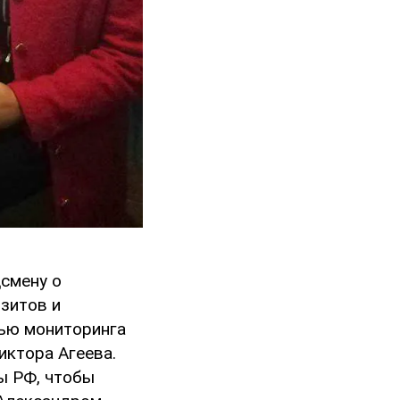
смену о
зитов и
лью мониторинга
иктора Агеева.
ы РФ, чтобы