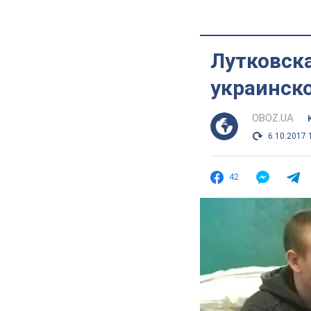
Лутковска
украинск
OBOZ.UA
6.10.2017 
42