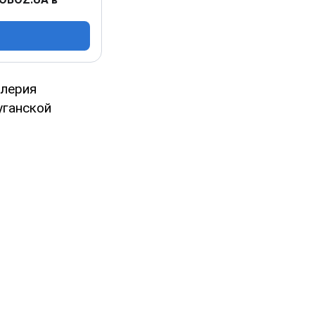
алерия
уганской