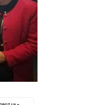
 OBOZ.UA в