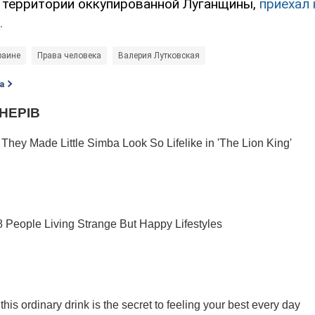
а территории оккупированной Луганщины,
приехал
.
раине
Права человека
Валерия Лутковская
а