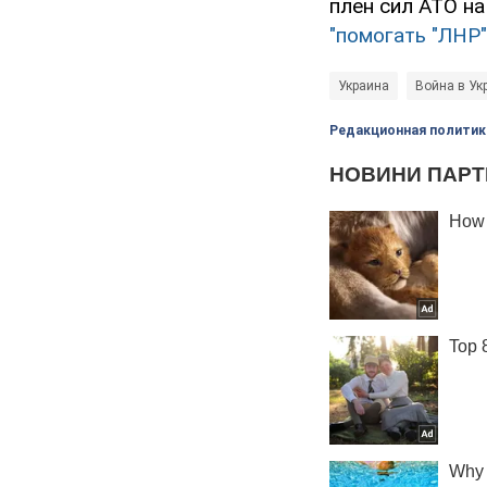
плен сил АТО н
"помогать "ЛНР"
Украина
Война в Ук
Редакционная политик