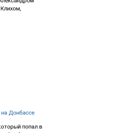
 Александром
 Клихом,
" на Донбассе
который попал в