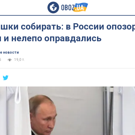
шки собирать: в России опозо
 и нелепо оправдались
е новости
5
19,0 т.