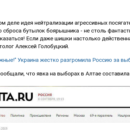
мом деле идея нейтрализации агрессивных посяга
о сброса бутылок боярышника - не столь фантаст
казаться! Если даже шишки настолько действенна
толог Алексей Голобуцкий.
жные!" Украина жестко разгромила Россию за вы
ообщали, что явка на выборах в Алтае составила