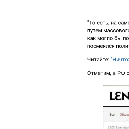
"То есть, на са
путем массовог
как могло бы по
посмеялся поли
Читайте:
"Ничто
Отметим, в РФ с