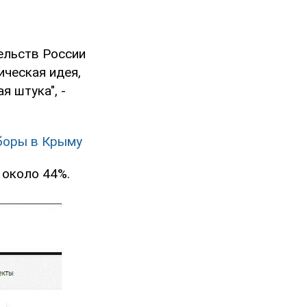
тельств России
ическая идея,
я штука", -
боры в Крыму
 около 44%.