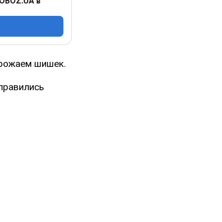
 OBOZ.UA в
рожаем шишек.
правились