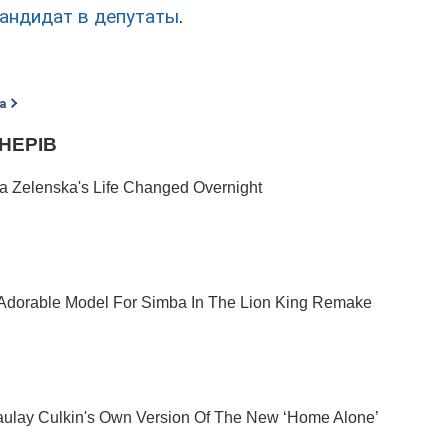
кандидат в депутаты
.
а