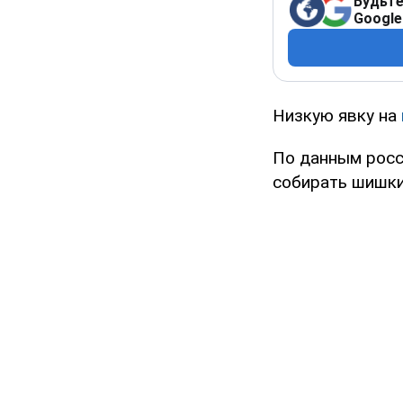
Будьте
Google
Низкую явку на
По данным росс
собирать шишки