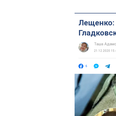
Лещенко:
Гладковс
Таша Адам
21.12.2020 15:
6