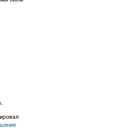
в
.
иировал
шение