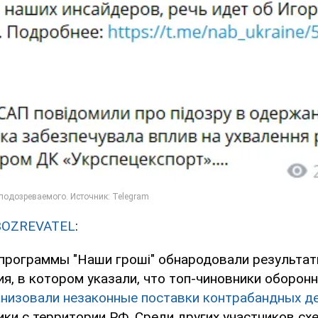
BOZREVATEL
:
программы "Наши гроші" обнародовали результа
я, в котором указали, что топ-чиновники оборон
анизовали незаконные поставки контрабандных д
ики с территории РФ. Среди других участников с