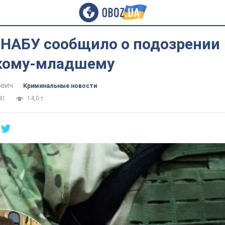
 НАБУ сообщило о подозрении
кому-младшему
ович
Криминальные новости
41
14,0 т.