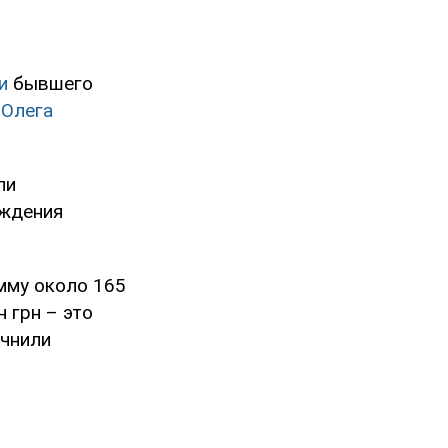
и
бывшего
е
Олега
ли
ождения
мму около 165
н грн – это
очнили