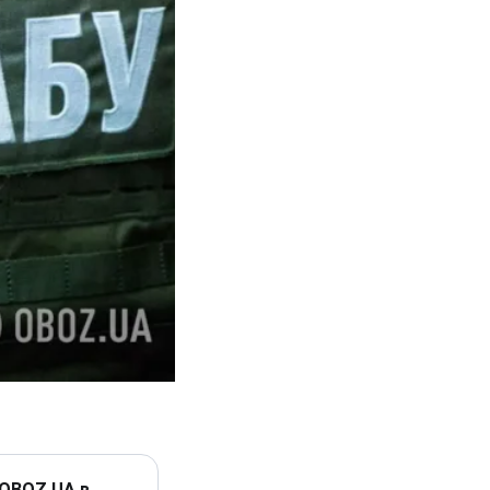
 OBOZ.UA в