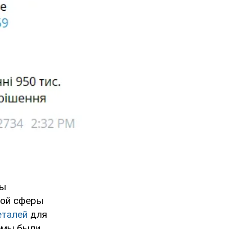
ты
ной сферы
еталей
для
хемы были