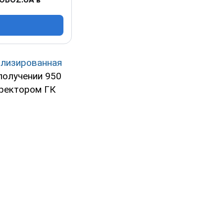
ализированная
получении 950
иректором ГК