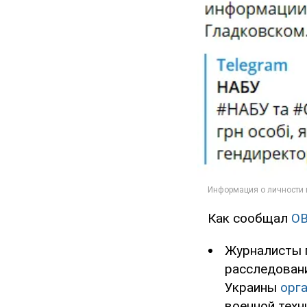
Как сообщал
O
Журналисты 
расследовани
Украины
орг
военной техн