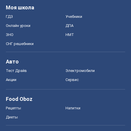
Авто
Тест Драйв
Электромобили
Акции
Сервис
Food Oboz
Рецепты
Напитки
Диеты
Экономика
Рынки и компании
Mакроэкономика
MedOboz
Новости медицины
MAMACLUB