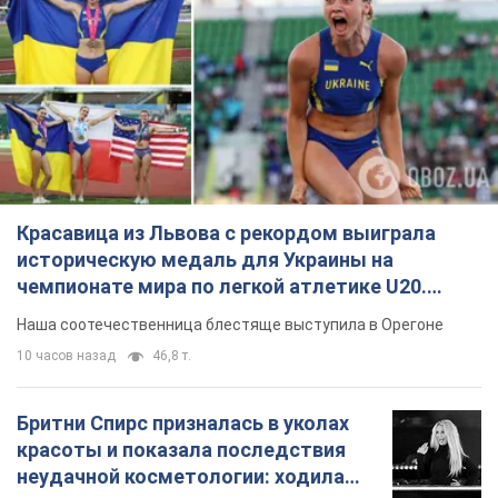
Красавица из Львова с рекордом выиграла
историческую медаль для Украины на
чемпионате мира по легкой атлетике U20.
Видео
Наша соотечественница блестяще выступила в Орегоне
10 часов назад
46,8 т.
Бритни Спирс призналась в уколах
красоты и показала последствия
неудачной косметологии: ходила
так почти месяц
Заметный эффект от процедуры сохранялся
около четырех недель
6 часов назад
1,8 т.
В России арестовали разработчиков
дрона, который в апреле был
представлен Путину: в чём дело
Их подозревают в мошенничестве