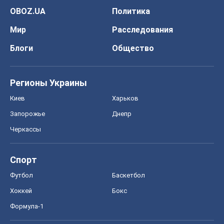
Запорожье
Днепр
Черкассы
Спорт
Футбол
Баскетбол
Хоккей
Бокс
Формула-1
Моя школа
ГДЗ
Учебники
Онлайн уроки
ДПА
ЗНО
НМТ
СНГ решебники