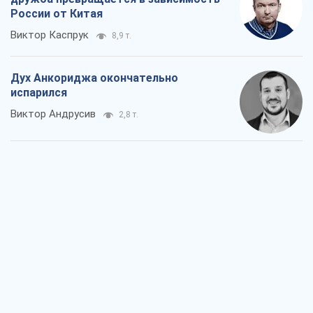
Война и медиа: политика перешла в
соцсети, а СМИ играют по правилам
YouTube
Павел Казарин
1,6 т.
В плену собственных мифов: как
Константиновка стала главной