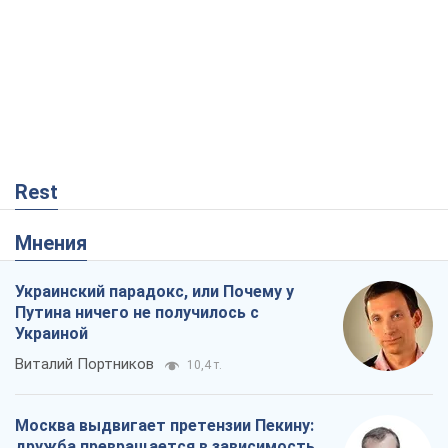
Мнения
Украинский парадокс, или Почему у
Путина ничего не получилось с
Украиной
Виталий Портников
10,4 т.
Москва выдвигает претензии Пекину:
дружба превращается в зависимость
России от Китая
Виктор Каспрук
8,9 т.
Дух Анкориджа окончательно
испарился
Виктор Андрусив
2,8 т.