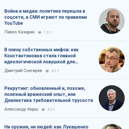
идеологической ловушкой для
российских оккупантов
Дмитрий Снегирев
4,1 т.
Рекрутинг: обновленный и, похоже,
полезный вражеский опыт, или
Диалектика требовательной трусости
Александр Кирш
3,3 т.
Ни оружия, ни людей: как Лукашенко
создает новую армию
Игар Тышкевич
17,3 т.
Все мнения