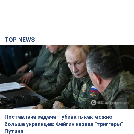
Поставлена задача – убивать как можно
больше украинцев: Фейгин назвал "триггеры"
Путина
У агрессора есть только две опции принуждения Украины к
капитуляции
3 часа назад
18,2 т.
Армия РФ уничтожила предприятие Kromberg &
Schubert в Житомире. Фото
Когда предприятие возобновит работу, пока неизвестно