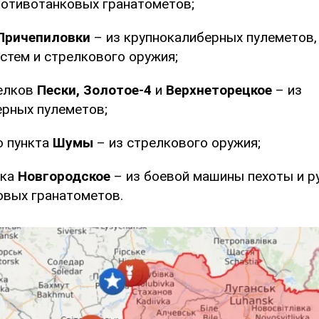
ротивотанковых гранатометов;
Причепиловки
– из крупнокалиберных пулеметов,
стем и стрелкового оружия;
селков
Пески,
Золотое-4
и
Верхнеторецкое
– из
ерных пулеметов;
о пункта
Шумы
– из стрелкового оружия;
лка
Новгородское
– из боевой машины пехоты и р
овых гранатометов.