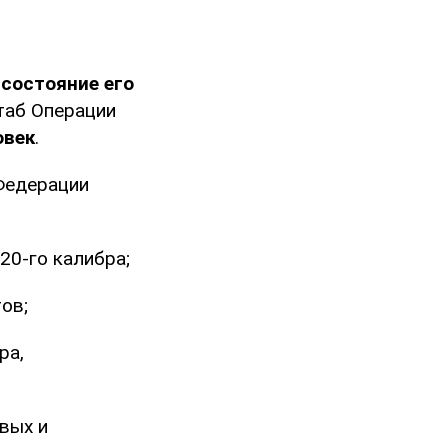
,
состояние его
аб Операции
овек
.
Федерации
20-го калибра;
ов;
ра,
вых и