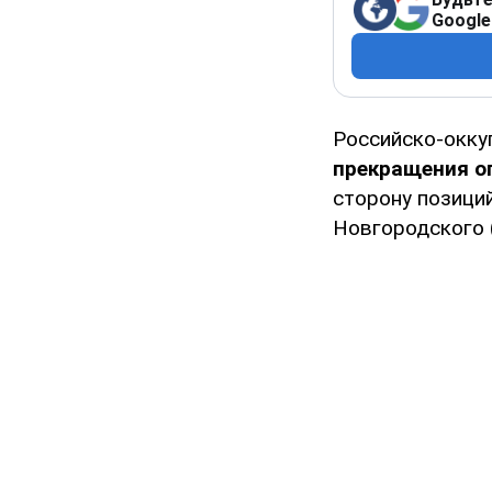
Google
Российско-окку
прекращения о
сторону позици
Новгородского 