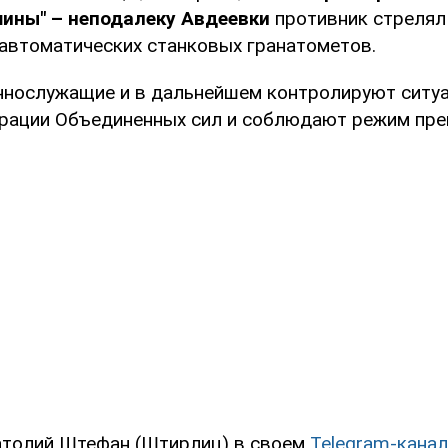
шины" – неподалеку Авдеевки
противник стрелял
 автоматических станковых гранатометов.
ннослужащие и в дальнейшем контролируют ситу
рации Объединенных сил и соблюдают режим пре
толий Штефан (Штирлиц) в своем
Telegram-кана