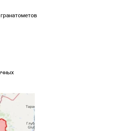
 гранатометов
учных