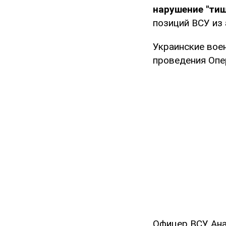
нарушение "ти
позиций ВСУ из
Украинские вое
проведения Опе
Офицер ВСУ Ана