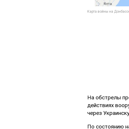
На обстрелы п
действиях воо
через Украинск
По состоянию на