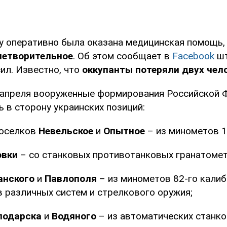
ну оперативно была оказана медицинская помощь
летворительное
. Об этом сообщает в
Facebook
шт
ил. Известно, что
оккупанты потеряли двух чел
9 апреля вооруженные формирования Российской 
 в сторону украинских позиций:
поселков
Невельское
и
Опытное
– из минометов 1
овки
– со станковых противотанковых гранатомет
анского
и
Павлополя
– из минометов 82-го калиб
 различных систем и стрелкового оружия;
лодарска
и
Водяного
– из автоматических станко