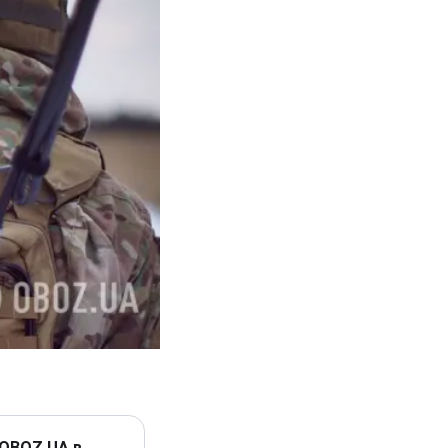
 OBOZ.UA в