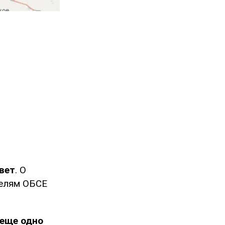
вет
. О
телям ОБСЕ
 еще одно