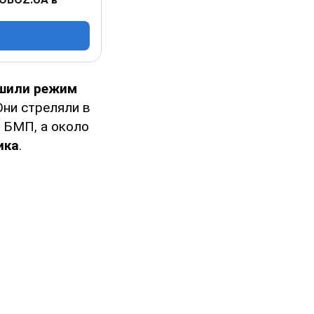
ушили режим
Они стреляли в
 БМП, а около
ика
.