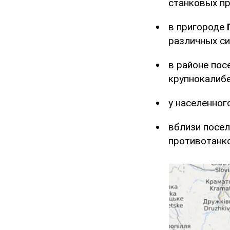
станковых п
в пригороде
различных си
в районе по
крупнокалиб
у населенног
вблизи посе
противотанк