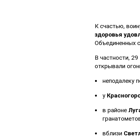
К счастью, вои
здоровья удов
Объединенных с
В частности, 2
открывали огонь
неподалеку 
у
Красногор
в районе
Луг
гранатометов
вблизи
Свет