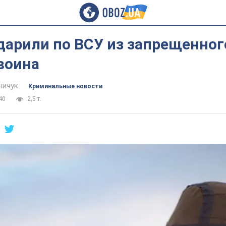
дарили по ВСУ из запрещенно
воина
ничук
Криминальные новости
40
2,5 т.