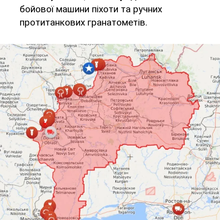
бойової машини піхоти та ручних
протитанкових гранатометів.