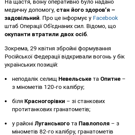
На щастя, воїну оперативно було надано
медичну допомогу,
стан його здоров’я –
задовільний
. Про це інформує у
Facebook
штаб Операції Об’єднаних сил. Відомо, що
окупанти втратили двох осіб
.
Зокрема, 29 квітня збройні формування
Російської Федерації відкривали вогонь у бік
українських позицій:
неподалік селищ
Невельське
та
Опитне
–
з мінометів 120-го калібру;
біля
Красногорівки
– зі станкових
протитанкових гранатометів;
у районі
Луганського
та
Павлополя
– з
мінометів 82-го калібру, гранатометів