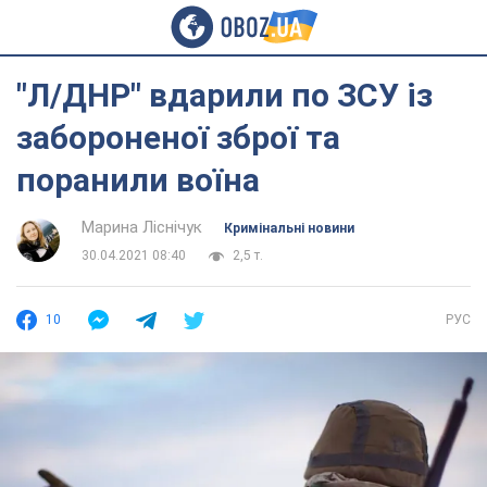
"Л/ДНР" вдарили по ЗСУ із
забороненої зброї та
поранили воїна
Марина Ліснічук
Кримінальні новини
30.04.2021 08:40
2,5 т.
10
РУС