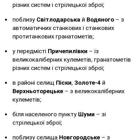
різних систем і стрілецької зброї;
поблизу
Світлодарська
й
Водяного
– з
автоматичних станкових і станкових
протитанкових гранатометів;
у передмісті
Причепилівки
– із
великокаліберних кулеметів, гранатометів
різних систем і стрілецької зброї;
в районі селищ
Піски
,
Золоте-4
й
Верхньоторецьке
– з великокаліберних
кулеметів;
біля населеного пункту
Шуми
– зі
стрілецької зброї;
поблизу селища
Новгородське
– з