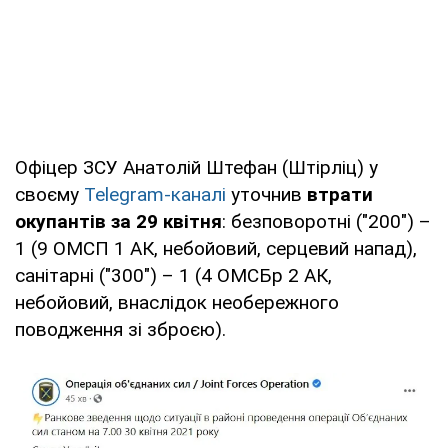
Офіцер ЗСУ Анатолій Штефан (Штірліц) у
своєму
Telegram-каналі
уточнив
втрати
окупантів за 29 квітня
: безповоротні ("200") –
1 (9 ОМСП 1 АК, небойовий, серцевий напад),
санітарні ("300") – 1 (4 ОМСБр 2 АК,
небойовий, внаслідок необережного
поводження зі зброєю).