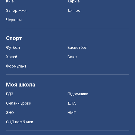
Київ
Харків
Запоріжжя
Дніпро
Черкаси
Спорт
Футбол
Баскетбол
Хокей
Бокс
Формула-1
Моя школа
ГДЗ
Підручники
Онлайн уроки
ДПА
ЗНО
НМТ
СНД посібники