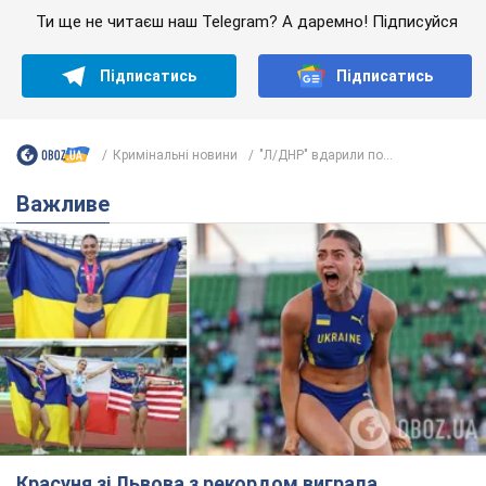
Ти ще не читаєш наш Telegram? А даремно! Підписуйся
Підписатись
Підписатись
Кримінальні новини
"Л/ДНР" вдарили по...
Важливе
Красуня зі Львова з рекордом виграла