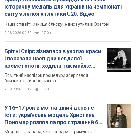
історичну медаль для України на чемпіонаті
світу з легкої атлетики U20. Відео
Наша співвітчизниця блискуче виступила в Орегоні
9.08.2026 09:32
67,0 т.
Брітні Спірс зізналася в уколах краси
і показала наслідки невдалої
косметології: ходила так майже
місяць
Помітний наслідок процедури зберігався
близько чотирьох тижнів
9.08.2026 13:19
3,4 т.
У 16–17 років могла цілий день не
їсти: українська модель Христина
Пономар розповіла про страшний бік
модельної кар’єри
Модель зізналася, які гонорари отримують її