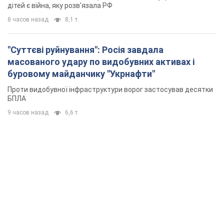
дітей є війна, яку розв'язала РФ
8 часов назад
8,1 т.
"Суттєві руйнування": Росія завдала
масованого удару по видобувних активах і
буровому майданчику "Укрнафти"
Проти видобувної інфраструктури ворог застосував десятки
БПЛА
9 часов назад
6,6 т.