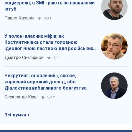
соцмережі, а ЗМІ грають за правилами
ютуб
Павло Казарін
3,0 т.
У полоні власних міфів: як
Костянтинівка стала головною
ідеологічною пасткою для російських
окупантів
Дмитро Снєгирьов
6,4 т.
Рекрутинг: оновлений і, схоже,
корисний ворожий досвід, або
Діалектика вибагливого боягузтва
Олександр Кірш
5,3 т.
Всі думки