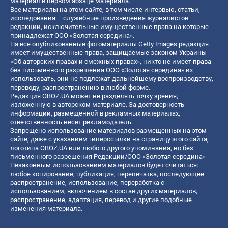
материал в первом абзаце материала.
Все материалы на этом сайте, в том числе интервью, статьи,
исследования – служебные произведения журналистов
редакции, исключительные имущественные права на которые
принадлежат ООО «Золотая середина».
На все опубликованные фотоматериалы Getty Images редакция
имеет имущественные права, защищаемые законом Украины
«Об авторских правах и смежных правах», никто не имеет права
без письменного разрешения ООО «Золотая середина» их
использовать, они не подлежат дальнейшему воспроизводству,
переводу, распространению в любой форме.
Редакция OBOZ.UA может не разделять точку зрения,
изложенную в авторском материале. За достоверность
информации, размещенной в рекламных материалах,
ответственность несет рекламодатель.
Запрещено использование материалов размещенных на этом
сайте, даже с указанием гиперссылки на страницу этого сайта,
логотипа OBOZ.UA или любого другого упоминания, но без
письменного разрешения Редакции/ООО «Золотая середина»
Незаконным использованием материалов будет считаться:
любое копирование, публикация, перепечатка, последующее
распространение, использование, переработка с
использованием, включением в состав других материалов,
распространение, адаптация, перевод и другие подобные
изменения материала.