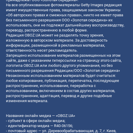
На все опубликованные фотоматериалы Getty Images редакция
имеет имущественные права, защищаемые законом Украины
«Об авторских правах и смежных правах», никто не имеет права
без письменного разрешения ООО «Золотая середина» их
использовать, они не подлежат дальнейшему воспроизводству,
переводу, распространению в любой форме.
Редакция OBOZ.UA может не разделять точку зрения,
изложенную в авторском материале. За достоверность
информации, размещенной в рекламных материалах,
ответственность несет рекламодатель.
Запрещено использование материалов размещенных на этом
сайте, даже с указанием гиперссылки на страницу этого сайта,
логотипа OBOZ.UA или любого другого упоминания, но без
письменного разрешения Редакции/ООО «Золотая середина»
Незаконным использованием материалов будет считаться:
любое копирование, публикация, перепечатка, последующее
распространение, использование, переработка с
использованием, включением в состав других материалов,
распространение, адаптация, перевод и другие подобные
изменения материала.
Название онлайн медиа — «OBOZ.UA»
- субъект в сфере онлайн медиа;
- идентификатор медиа — R40-06156;
- почтовый адрес — ул. Деревообрабатывающая, д. 7, г. Киев,