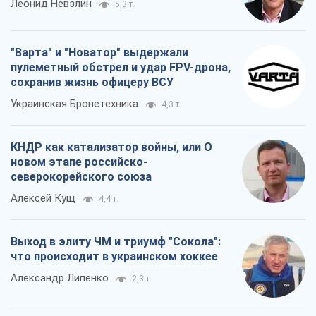
Леонид Невзлин
5,3 т.
"Варта" и "Новатор" выдержали
пулеметный обстрел и удар FPV-дрона,
сохранив жизнь офицеру ВСУ
Украинская Бронетехника
4,3 т.
КНДР как катализатор войны, или О
новом этапе российско-
северокорейского союза
Алексей Кущ
4,4 т.
Выход в элиту ЧМ и триумф "Сокола":
что происходит в украинском хоккее
Александр Липенко
2,3 т.