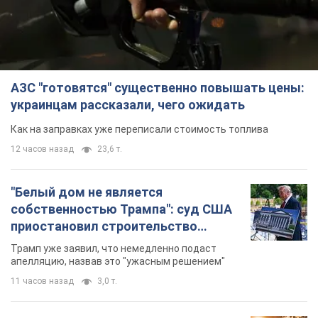
АЗС "готовятся" существенно повышать цены:
украинцам рассказали, чего ожидать
Как на заправках уже переписали стоимость топлива
12 часов назад
23,6 т.
"Белый дом не является
собственностью Трампа": суд США
приостановил строительство
бального зала стоимостью 400 млн
Трамп уже заявил, что немедленно подаст
долларов
апелляцию, назвав это "ужасным решением"
11 часов назад
3,0 т.