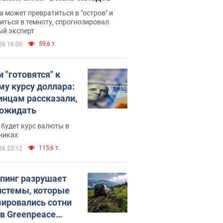
 может превратиться в "остров" и
иться в темноту, спрогнозировал
ый эксперт
59,6 т.
26 16:00
 "готовятся" к
му курсу доллара:
инцам рассказали,
 ожидать
будет курс валюты в
никах
115,6 т.
26 23:12
пинг разрушает
истемы, которые
ировались сотни
 в Greenpeace