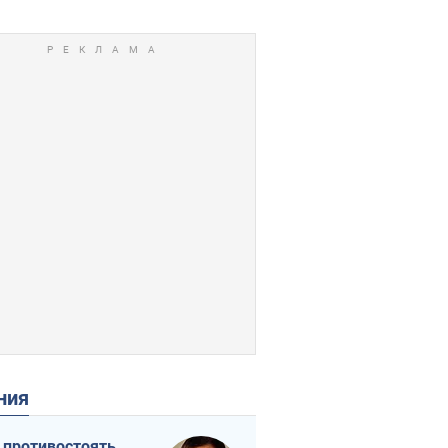
ения
 противостоять