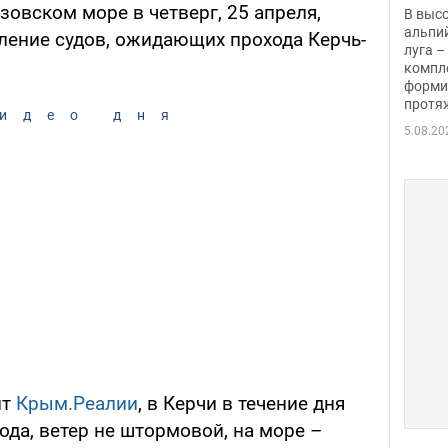
заби
зовском море в четверг, 25 апреля,
В выс
альпи
ение судов, ожидающих прохода Керчь-
луга –
компл
форми
протяж
идео дня
5.08.20
нт
Крым.Реалии
, в Керчи в течение дня
да, ветер не штормовой, на море –