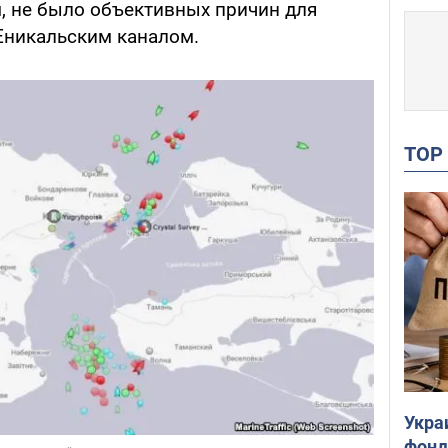
м, не было объективных причин для
Еникальским каналом.
TO
Укра
фонд