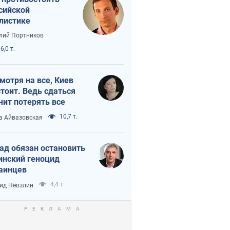
сийской
листике
лий Портников
6,0 т.
мотря на все, Киев
тоит. Ведь сдаться
чит потерять все
10,7 т.
а Айвазовская
ад обязан остановить
инский геноцид
аинцев
4,4 т.
ид Невзлин