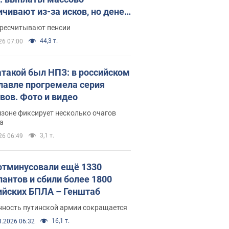
ичивают из-за исков, но денег
ватает
ересчитывают пенсии
44,3 т.
26 07:00
атакой был НПЗ: в российском
лавле прогремела серия
вов. Фото и видео
зоне фиксирует несколько очагов
а
3,1 т.
26 06:49
отминусовали ещё 1330
пантов и сбили более 1800
ийских БПЛА – Генштаб
нность путинской армии сокращается
16,1 т.
8.2026 06:32