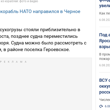
увел
корабль НАТО направился в Черное
не х
Как п
6.08.20
 сухогрузы стояли приблизительно в
Под 
оста, позднее судна переместились
Ярос
моря. Судна можно было рассмотреть с
взры
и, в районе поселка Героевское.
В пром
пожар
6.08.20
ВСУ 
окку
росс
Числе
6.0