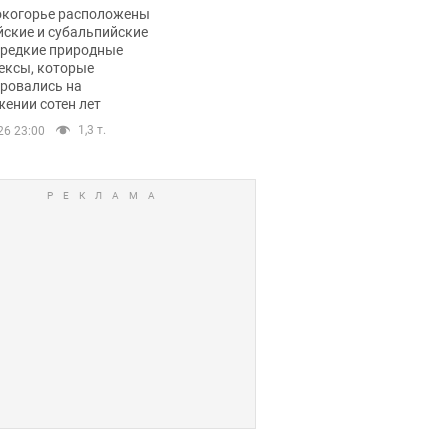
ли тревогу
окогорье расположены
йские и субальпийские
 редкие природные
ексы, которые
ровались на
ении сотен лет
1,3 т.
26 23:00