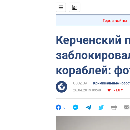
Герои войны
Керченский 
заблокировал
кораблей: фо
OBOZ.UA
Криминальные новос
26.04.2019 09:40
71,8 т.
0