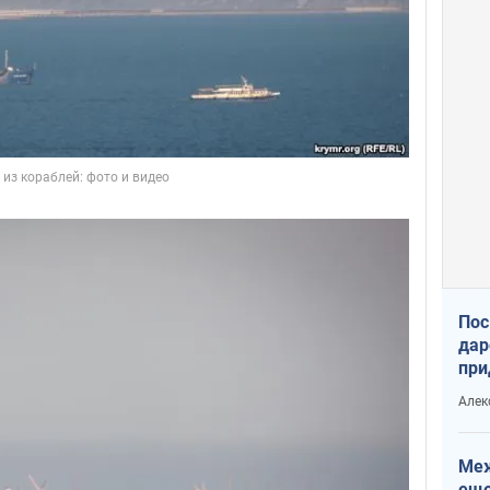
Пос
дар
при
Укр
Алек
Меж
еще