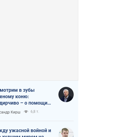
мотрим в зубы
еному коню:
дирчиво – о помощи
аине
6,8 т.
сандр Кирш
ду ужасной войной и
 худшим миром на