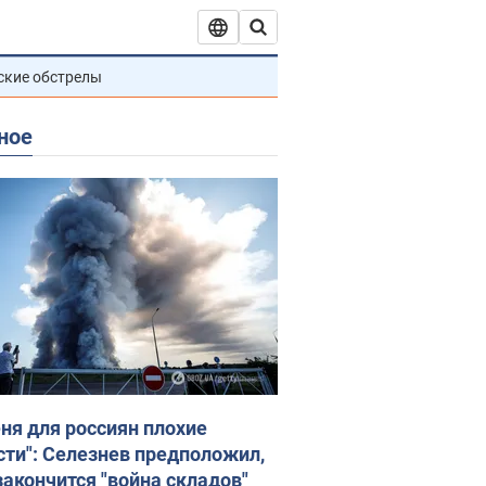
ские обстрелы
ное
еня для россиян плохие
сти": Селезнев предположил,
закончится "война складов"