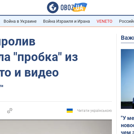
Война в Украине
Война Израиля и Ирана
VENETO
Россий
Важ
пролив
а "пробка" из
то и видео
ти
Читати українською
"У м
ново
чем 