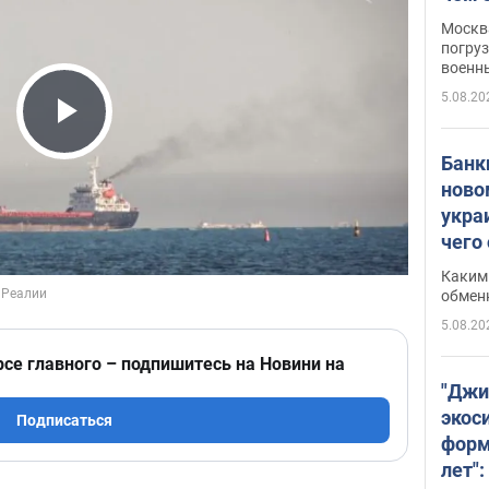
Москва
погруз
военн
5.08.20
Play Video
Банки
ново
укра
чего
Каким 
обмен
5.08.20
рсе главного – подпишитесь на Новини на
"Джи
экос
Подписаться
форм
лет":