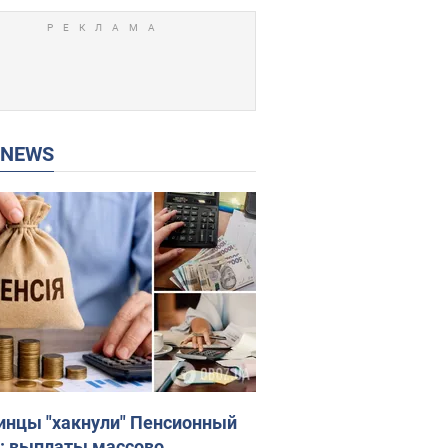
P NEWS
инцы "хакнули" Пенсионный
: выплаты массово