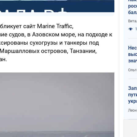
рос
бал
Вита
икует сайт Marine Traffic,
1
 судов, в Азовском море, на подходе к
сированы сухогрузы и танкеры под
Нес
Маршалловых островов, Танзании,
выс
ан.
зна
Ольг
Зап
пут
укр
Леон