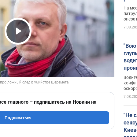
марш
На ме
адми
патрул
опера
Виде
7.08.20
Play Video
"Вою
глуп
води
проя
укра
Водите
попла
конфл
оскорб
Виде
7.08.20
рсе главного – подпишитесь на Новини на
"Не 
Подписаться
секс
Киев