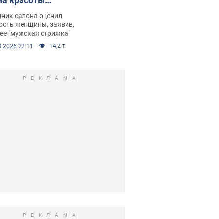
на красоты
рбил женщину
дник салона оценил
е химиотерапии,
ость женщины, заявив,
нее "мужская стрижка"
орелся скандал.
14,2 т.
8.2026 22:11