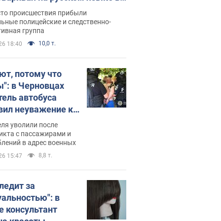
рутке: полиция составила
сто происшествия прибыли
нистративный протокол.
ьные полицейские и следственно-
тивная группа
о
10,0 т.
26 18:40
ют, потому что
ы": в Черновцах
тель автобуса
вил неуважение к
инским военным и
ля уволили после
тился за это.
икта с пассажирами и
лений в адрес военных
о
8,8 т.
26 15:47
следит за
уальностью": в
е консультант