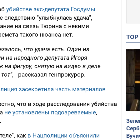
 об
убийстве экс-депутата Госдумы
е следствию "улыбнулась удача",
ание на связь Тюрина с некими
емета такого нюанса нет.
TO
залось, что удача есть. Один из
и на народного депутата Игоря
 на фигуру, снятую на видео в деле
 тот"
, - рассказал генпрокурор.
лиция засекретила часть материалов
стно, что в ходе расследования убийства
та
не установлены подозреваемые
,
.
Зеле
Серб
теле", как
в Нацполиции объяснили
Вучи