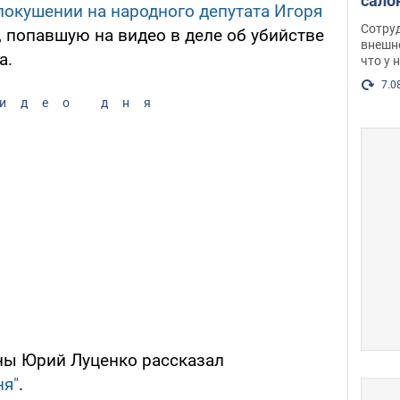
сало
покушении на народного депутата Игоря
оско
Сотру
 попавшую на видео в деле об убийстве
посл
внешн
а.
что у 
разг
Фото
7.0
идео дня
ны Юрий Луценко рассказал
ня"
.