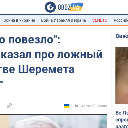
Война в Украине
Война Израиля и Ирана
VENETO
Россий
Важ
о повезло":
сказал про ложный
стве Шеремета
ти
Читати українською
Во Л
спро
разг