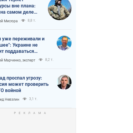
урсы вне плана:
 на самом деле
тует темп войны
8,8 т.
ей Мисюра
 уже переживали и
шее": Украине не
ит поддаваться
аянию из-за
8,2 т.
ей Марченко, эксперт
етного террора
ад проспал угрозу:
сия может проверить
О войной
3,1 т.
ид Невзлин