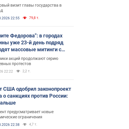
рвый визит главы государства в
ад
79,8 т.
8.2026 22:55
ните Федорова": в городах
ины уже 23-й день подряд
одят массовые митинги с
атами. Фото и видео
ники акций продолжают серию
евных протестов
2,2 т.
26 22:22
т США одобрил законопроект
а о санкциях против России:
дальше
ент предусматривает новые
мические ограничения
4,7 т.
8.2026 22:38