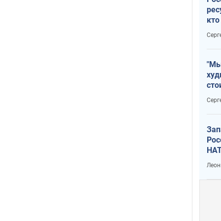
рес
кто
дик
Серг
"Мы
худ
сто
отч
Серг
рак
Зап
Рос
НАТ
Леон