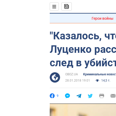
Герои войны
"Казалось, чт
Луценко рас
след в убий
OBOZ.UA
Криминальные новос
28.01.2018 19:01
14,5 т.
9