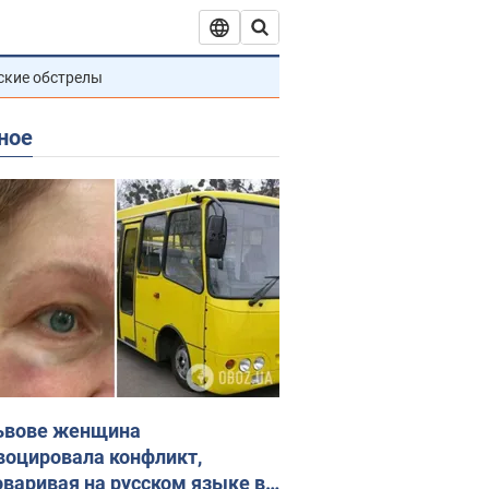
ские обстрелы
ное
ьвове женщина
воцировала конфликт,
оваривая на русском языке в