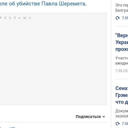
еле об убийстве Павла Шеремета
.
Это пе
Белгр
7.0
"Вер
Укра
прох
плак
Участ
ежедн
7.08.20
Сена
Грэм
что 
Докум
эконо
Подписаться
7.0