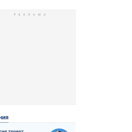
ения
сия теряет