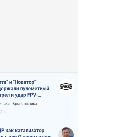
рта" и "Новатор"
ержали пулеметный
трел и удар FPV-
на, сохранив жизнь
инская Бронетехника
церу ВСУ
,1 т.
Р как катализатор
ны, или О новом этапе