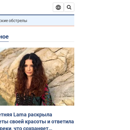
ские обстрелы
ное
етняя Lama раскрыла
еты своей красоты и ответила
реки, что сохраняет