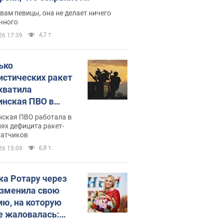
дость, ведь у нее нет детей
вам певицы, она не делает ничего
чного
4,7 т.
26 17:39
ько
истических ракет
хватила
инская ПВО в
: в Минобороны
нская ПВО работала в
али цифру
ях дефицита ракет-
ватчиков
6,8 т.
26 15:09
ка Ротару через
изменила свою
ию, на которую
е жаловалась: