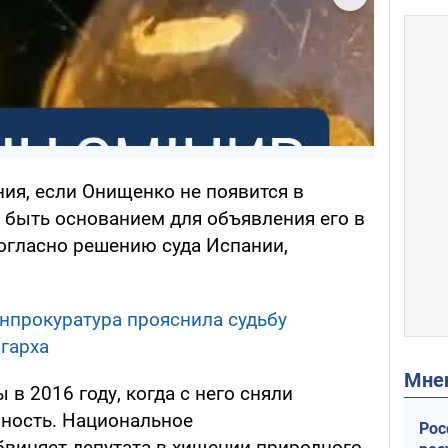
ия, если Онищенко не появится в
т быть основанием для объявления его в
согласно решению суда Испании,
нпрокуратура прояснила судьбу
гарха
Мн
в 2016 году, когда с него сняли
ность. Национальное
Рос
виняет депутата в хищении природного