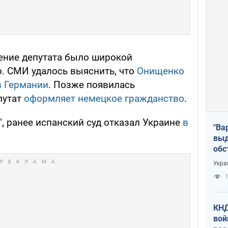
ение депутата было широкой
. СМИ удалось выяснить, что
Онищенко
в Германии
. Позже появилась
путат
оформляет немецкое гражданство
.
, ранее испанский суд отказал Украине
в
"Ва
выд
обс
дро
Укра
офи
1
КНД
вой