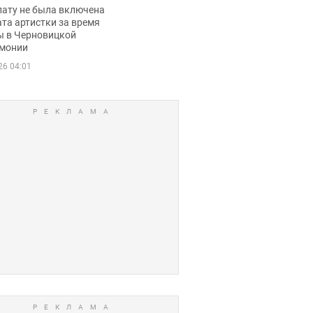
ько получала
лату не была включена
ца
та артистки за время
ы в Черновицкой
монии
26 04:01