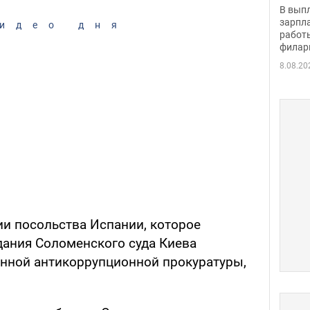
скол
В вып
певи
зарпла
идео дня
работ
филар
8.08.20
ии посольства Испании, которое
дания Соломенского суда Киева
нной антикоррупционной прокуратуры,