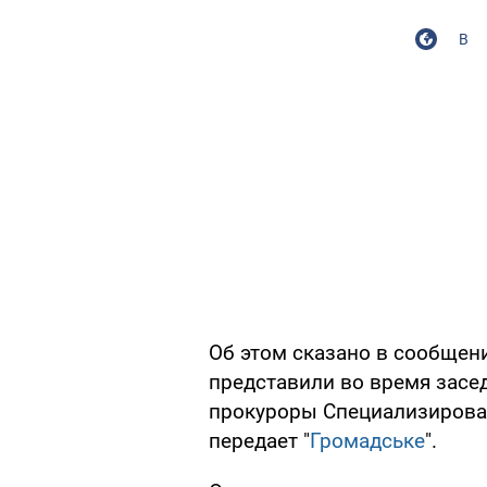
В
Об этом сказано в сообщен
представили во время засе
прокуроры Специализирова
передает "
Громадське
".