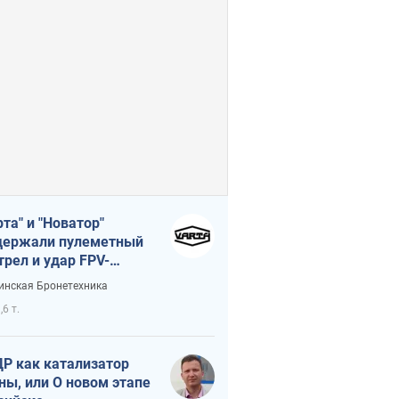
рта" и "Новатор"
ержали пулеметный
трел и удар FPV-
на, сохранив жизнь
инская Бронетехника
церу ВСУ
,6 т.
Р как катализатор
ны, или О новом этапе