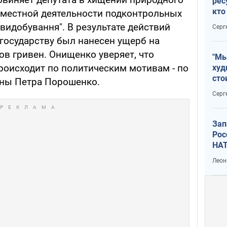
рес
кто
овместной деятельности подконтрольных
дик
видобування". В результате действий
Серг
 государству был нанесен ущерб на
в гривен. Онищенко уверяет, что
"Мы
роисходит по политическим мотивам - по
худ
сто
ины Петра Порошенко.
отч
Серг
рак
Зап
Рос
НАТ
Леон