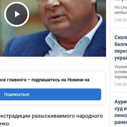
моло
По сло
необы
7.08.20
Play Video
Скол
балл
пере
укра
июле
Украи
назв
услови
перех
рсе главного – подпишитесь на Новини на
7.08.20
Подписаться
Аури
суд 
пенс
экстрадиции разыскиваемого народного
ране
нко.