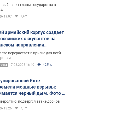
рвый визит главы государства в
ад
1,4 т.
26 19:07
ий армейский корпус создает
российских оккупантов на
нском направлении
ический дискомфорт: как это
 это перерастает в кризис для всей
ось
ировки
46,8 т.
роект
7.08.2026 16:40
купированной Ялте
ремели мощные взрывы:
имается черный дым. Фото и
о
 вероятно, подвергся атаке дронов
7,9 т.
26 13:26