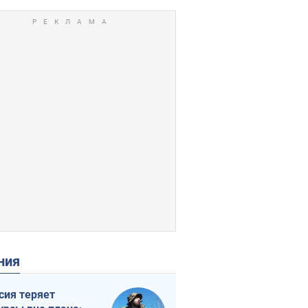
ения
сия теряет