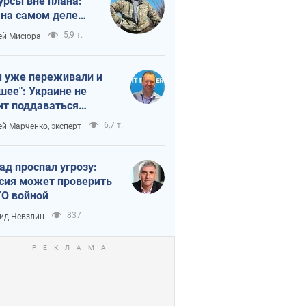
урсы вне плана:
 на самом деле
тует темп войны
5,9 т.
ей Мисюра
 уже переживали и
шее": Украине не
ит поддаваться
аянию из-за
6,7 т.
ей Марченко, эксперт
етного террора
ад проспал угрозу:
сия может проверить
О войной
837
ид Невзлин