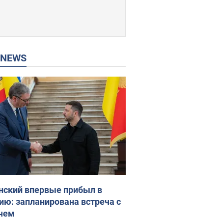
P NEWS
нский впервые прибыл в
ию: запланирована встреча с
чем