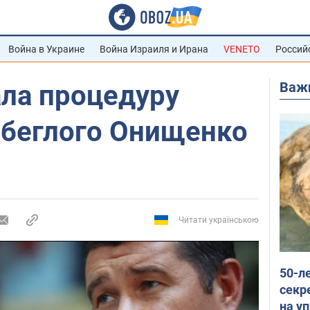
Война в Украине
Война Израиля и Ирана
VENETO
Россий
Важ
ала процедуру
 беглого Онищенко
Читати українською
50-л
секр
на уп