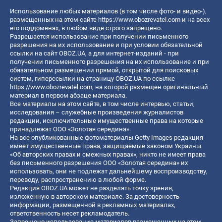
Использование любых материалов (в том числе фото- и видео-),
размещенных на этом сайте
https://www.obozrevatel.com
и на всех
его поддоменах, в любом виде строго запрещено.
Разрешается использование при получении письменного
разрешения на их использование и при условии обязательной
ссылки на сайт OBOZ.UA, а для интернет-изданий - при
получении письменного разрешения на их использование и при
обязательном размещении прямой, открытой для поисковых
систем, гиперссылки на страницу OBOZ.UA по ссылке
https://www.obozrevatel.com
, на которой размещен оригинальный
материал в первом абзаце материала.
Все материалы на этом сайте, в том числе интервью, статьи,
исследования – служебные произведения журналистов
редакции, исключительные имущественные права на которые
принадлежат ООО «Золотая середина».
На все опубликованные фотоматериалы Getty Images редакция
имеет имущественные права, защищаемые законом Украины
«Об авторских правах и смежных правах», никто не имеет права
без письменного разрешения ООО «Золотая середина» их
использовать, они не подлежат дальнейшему воспроизводству,
переводу, распространению в любой форме.
Редакция OBOZ.UA может не разделять точку зрения,
изложенную в авторском материале. За достоверность
информации, размещенной в рекламных материалах,
ответственность несет рекламодатель.
Запрещено использование материалов размещенных на этом