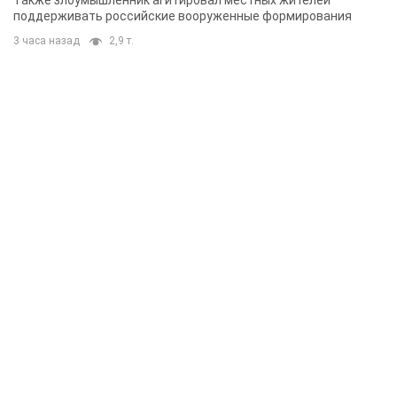
Также злоумышленник агитировал местных жителей
поддерживать российские вооруженные формирования
3 часа назад
2,9 т.