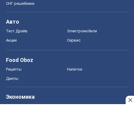
СНГ решебники
Авто
Тест Драйв
Электромобили
Акции
Сервис
Food Oboz
Рецепты
Напитки
Диеты
Экономика
Рынки и компании
Mакроэкономика
MedOboz