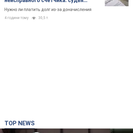
неисправного счетчика: судья
вынес неожиданное решение
Нужно ли платить долг из-за доначисления
4 години тому
30,5 т.
TOP NEWS