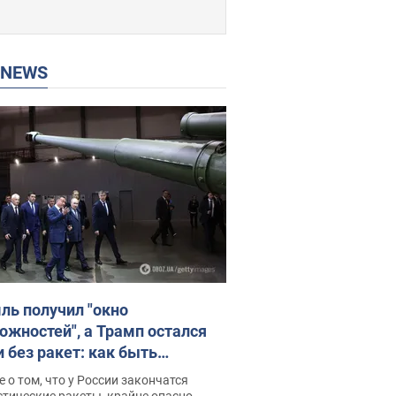
P NEWS
ль получил "окно
ожностей", а Трамп остался
и без ракет: как быть
ине? Интервью с Мельником
 о том, что у России закончатся
тические ракеты, крайне опасно,