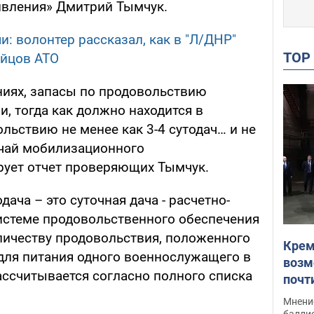
вления» Дмитрий Тымчук.
и: волонтер рассказал, как в "Л/ДНР"
TO
ойцов АТО
ниях, запасы по продовольствию
и, тогда как должно находится в
льствию не менее как 3-4 сутодач… и не
учай мобилизационного
ирует отчет проверяющих Тымчук.
дача – это суточная дача - расчетно-
истеме продовольственного обеспечения
личеству продовольствия, положенного
Крем
ля питания одного военнослужащего в
возм
ассчитывается согласно полного списка
почт
Укра
Мнение
баллис