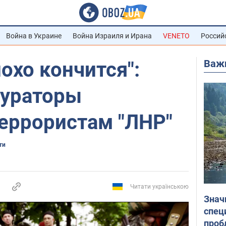
Война в Украине
Война Израиля и Ирана
VENETO
Россий
Важ
лохо кончится":
кураторы
террористам "ЛНР"
ти
Читати українською
Знач
спец
проб