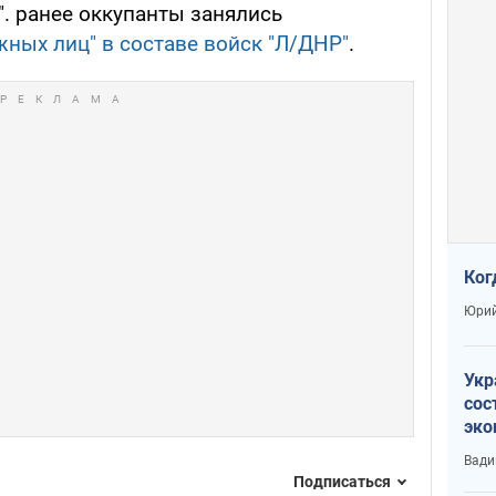
. ранее оккупанты занялись
ных лиц" в составе войск "Л/ДНР"
.
Ког
Юрий
Укр
сос
эко
Ест
Вади
тун
Подписаться