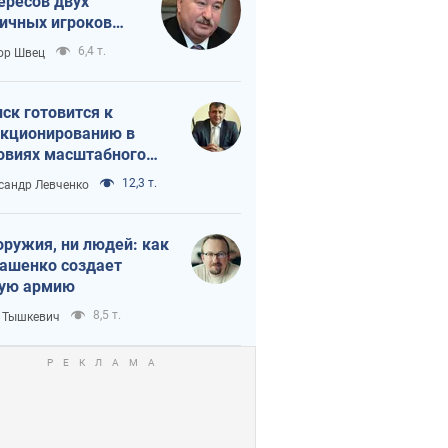
ересов двух
ичных игроков
 тайный план
6,4 т.
ор Швец
мпа и Путина?
ск готовится к
кционированию в
овиях масштабного
нного кризиса
12,3 т.
сандр Левченко
оружия, ни людей: как
ашенко создает
ую армию
8,5 т.
 Тышкевич