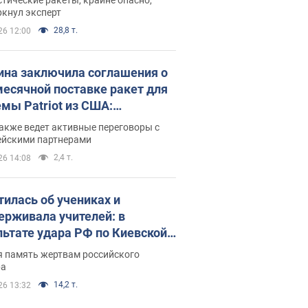
ркнул эксперт
28,8 т.
26 12:00
ина заключила соглашения о
есячной поставке ракет для
емы Patriot из США:
нский раскрыл подробности
акже ведет активные переговоры с
ейскими партнерами
2,4 т.
26 14:08
тилась об учениках и
ерживала учителей: в
льтате удара РФ по Киевской
сти погибли директор
я память жертвам российского
ского лицея, её муж и внук
ра
14,2 т.
26 13:32