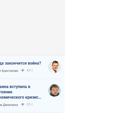
да закончится война?
4,0 т.
 Христензен
аина вступила в
тояние
номического кризиса.
ь ли свет в конце
3,5 т.
м Денисенко
неля?