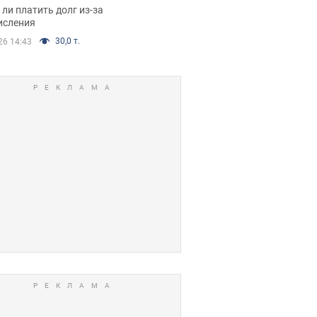
я вынес
ли платить долг из-за
иданное решение
исления
30,0 т.
26 14:43