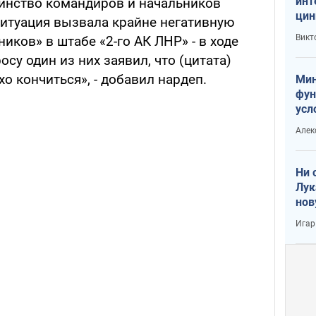
инт
инство командиров и начальников
цин
ситуация вызвала крайне негативную
или
Викт
иков» в штабе «2-го АК ЛНР» - в ходе
Тра
су один из них заявил, что (цитата)
о кончиться», - добавил нардеп.
Мин
фун
усл
вое
Алек
Ни 
Лук
нов
Игар