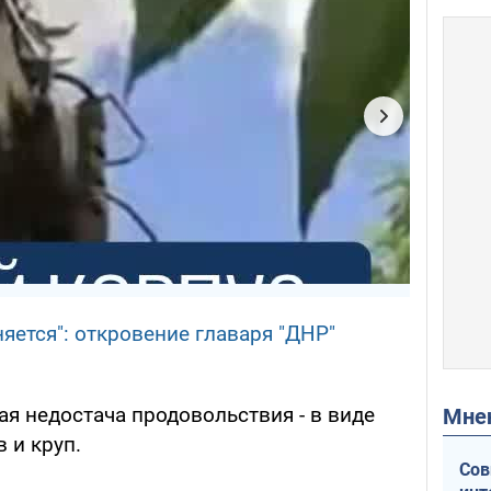
яется": откровение главаря "ДНР"
я недостача продовольствия - в виде
Мн
 и круп.
Сов