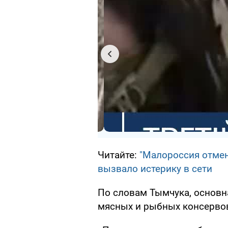
Читайте:
"Малороссия отмен
вызвало истерику в сети
По словам Тымчука, основна
мясных и рыбных консервов