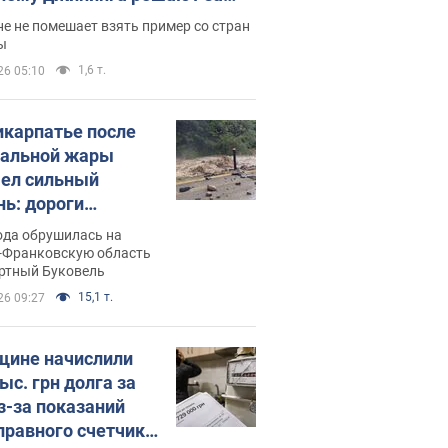
ицей
е не помешает взять пример со стран
ы
1,6 т.
26 05:10
икарпатье после
альной жары
ел сильный
нь: дороги
ратились в реки.
ода обрушилась на
о
-Франковскую область
ортный Буковель
15,1 т.
26 09:27
ине начислили
ыс. грн долга за
из-за показаний
правного счетчика: