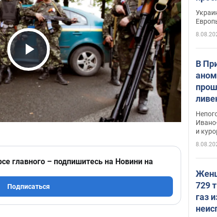
гран
Украин
Европ
8.08.20
Play Video
В Пр
аном
прош
ливе
прев
Непог
Виде
Ивано
и кур
8.08.20
рсе главного – подпишитесь на Новини на
Женщ
729 т
Подписаться
газ 
неис