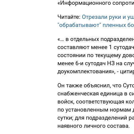
«Информационного сопроти
Читайте:
Отрезали руки и уш
"обрабатывают" пленных б
«… в отдельных подразделе
составляют менее 1 сутодач
состоянии по текущему дово
менее 6-и сутодач НЗ на сл
доукомплектования», - цит
Он также объяснил, что Суто
снабженческая единица в с
войск, соответствующая ко
по установленным нормам д
сутки; для подразделений р
наявного личного состава.