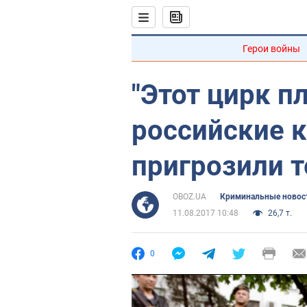
Герои войны
"Этот цирк п
российские 
пригрозили 
OBOZ.UA
Криминальные новос
11.08.2017 10:48
26,7 т.
0