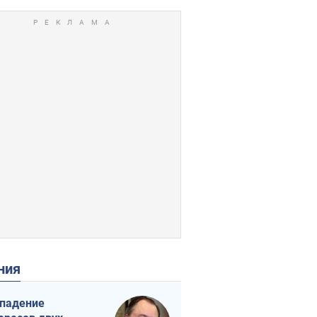
ения
падение