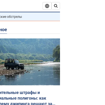
ские обстрелы
ное
ительные штрафы и
иальные полигоны: как
лему джипинга решают за