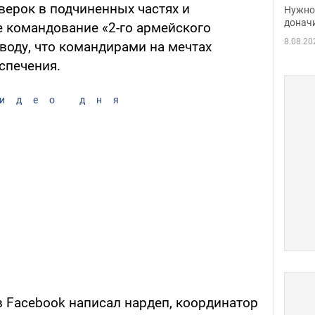
судь
верок в подчиненных частях и
Нужно 
неож
донач
е командование «2-го армейского
8.08.20
воду, что командирами на мечтах
спечения.
идео дня
в Facebook написал нардеп, координатор