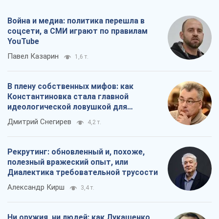
Война и медиа: политика перешла в
соцсети, а СМИ играют по правилам
YouTube
Павел Казарин
1,6 т.
В плену собственных мифов: как
Константиновка стала главной
идеологической ловушкой для
российских оккупантов
Дмитрий Снегирев
4,2 т.
Рекрутинг: обновленный и, похоже,
полезный вражеский опыт, или
Диалектика требовательной трусости
Александр Кирш
3,4 т.
Ни оружия, ни людей: как Лукашенко