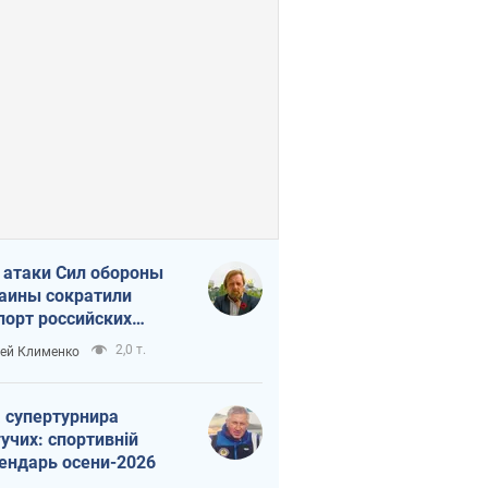
 атаки Сил обороны
аины сократили
порт российских
тепродуктов
2,0 т.
ей Клименко
 супертурнира
учих: спортивній
ендарь осени-2026