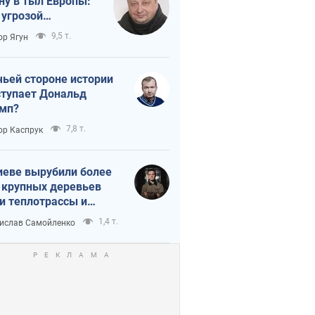
ну в тыл Европы:
 угрозой
тическая
9,5 т.
ор Ягун
истика
чьей стороне истории
тупает Дональд
мп?
7,8 т.
ор Каспрук
иеве вырубили более
 крупных деревьев
и теплотрассы и
реки Генплану
1,4 т.
ислав Самойленко