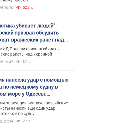
52,2 т.
26 20:20
истика убивает людей":
рский призвал обсудить
хват вражеских ракет над
иной
 МИД Польши призвал сбивать
йские ракеты над Украиной
8,0 т.
26 19:47
ия нанесла удар с помощью
а по немецкому судну в
ом море у Одессы:
обности
емя эвакуации экипажа российские
исты нанесли еще один удар
лотником по судну
2,5 т.
26 21:34