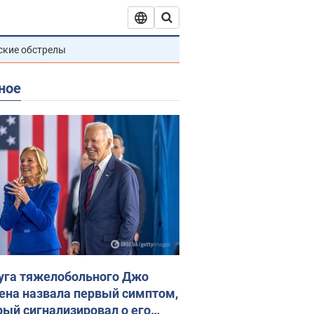
ские обстрелы
ное
уга тяжелобольного Джо
ена назвала первый симптом,
рый сигнализировал о его