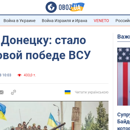
Война в Украине
Война Израиля и Ирана
VENETO
Россий
Важ
Донецку: стало
овой победе ВСУ
8 10:03
433,0 т.
Читати українською
Супр
Байд
кото