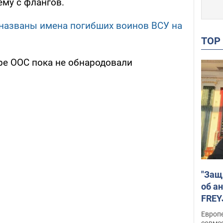
нему с флангов.
названы имена погибших воинов ВСУ на
TO
тре ООС пока не обнародовали
"Защ
об а
FREY
подд
Европ
совме