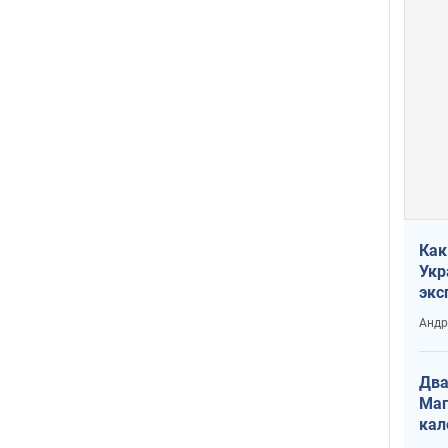
Как
Укр
экс
неф
Андр
Два
Маг
кал