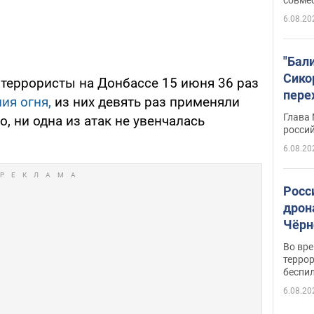
6.08.20
"Бал
Сико
, террористы на Донбассе 15 июня 36 раз
пере
ия огня,
из них девять раз применяли
Укра
Глава
, ни одна из атак не увенчалась
росси
6.08.20
Росс
дрон
Чёрн
подр
Во вр
террор
беспи
6.08.20