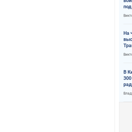
вой
под
кри
Викт
лог
На 
выс
Тра
Викт
В К
300
рад
воп
Влад