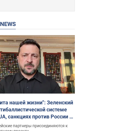
P NEWS
ита нашей жизни": Зеленский
нтибаллистической системе
JA, санкциях против России и
ержке аграриев. Видео
ейские партнеры присоединяются к
стному проекту