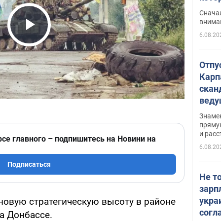
"агр
Сначал
внима
6.08.20
Play Video
Отпу
Карп
скан
вед
несп
Знаме
захе
пряму
и расс
рсе главного – подпишитесь на Новини на
6.08.20
Подписаться
Не т
зарп
укра
новую стратегическую высоту в районе
согл
а Донбассе.