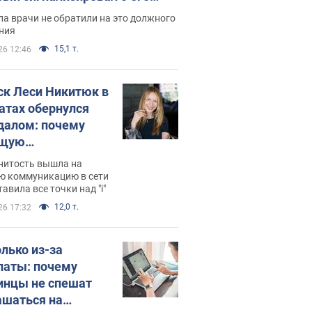
ессивном" раке
а врачи не обратили на это должного
ния
15,1 т.
26 12:46
ск Леси Никитюк в
атах обернулся
далом: почему
ущую
раведливо
нитость вышла на
йтили
ю коммуникацию в сети
тавила все точки над "i"
12,0 т.
26 17:32
олько из-за
латы: почему
инцы не спешат
ашаться на