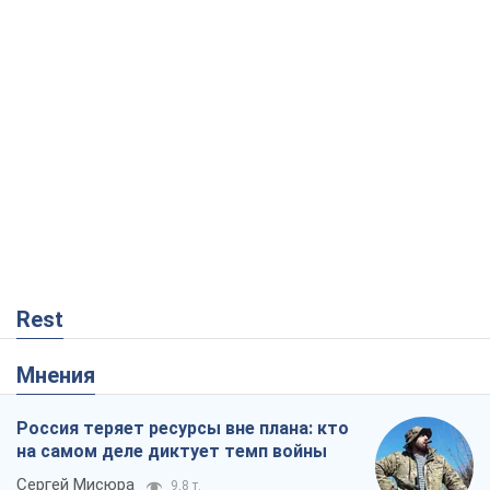
Rest
Мнения
Россия теряет ресурсы вне плана: кто
на самом деле диктует темп войны
Сергей Мисюра
9,8 т.
"Мы уже переживали и худшее":
Украине не стоит поддаваться
отчаянию из-за ракетного террора
Сергей Марченко, эксперт
8,8 т.
Запад проспал угрозу: Россия может