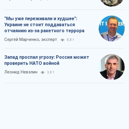
проверить НАТО войной
Леонид Невзлин
3,8 т.
"Варта" и "Новатор" выдержали
пулеметный обстрел и удар FPV-дрона,
сохранив жизнь офицеру ВСУ
Украинская Бронетехника