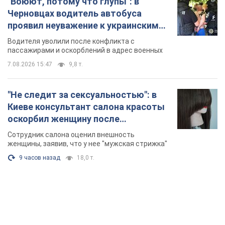
Киеве консультант салона красоты
оскорбил женщину после
химиотерапии, разгорелся скандал.
Сотрудник салона оценил внешность
Фото
женщины, заявив, что у нее "мужская стрижка"
9 часов назад
18,0 т.