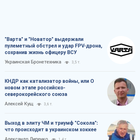
3,5 т.
КНДР как катализатор войны, или О
новом этапе российско-
северокорейского союза
Алексей Кущ
3,6 т.
Выход в элиту ЧМ и триумф "Сокола":
что происходит в украинском хоккее
Александр Липенко
1,4 т.
Что ожидает украинцев в 2026-2028
годах? Основные выводы из новых
прогнозов от НБУ
Василий Фурман
26,0 т.