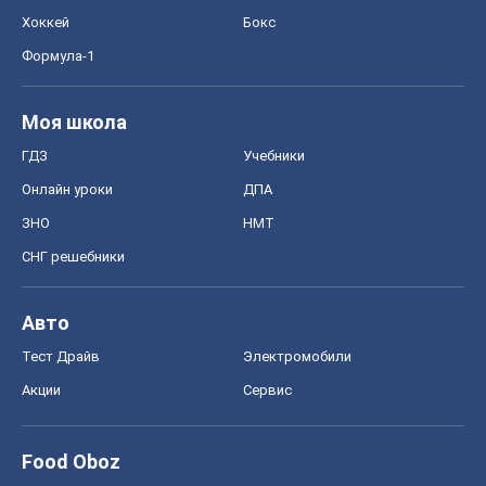
ЗНО
НМТ
СНГ решебники
Авто
Тест Драйв
Электромобили
Акции
Сервис
Food Oboz
Рецепты
Напитки
Диеты
Экономика
Рынки и компании
Mакроэкономика
MedOboz