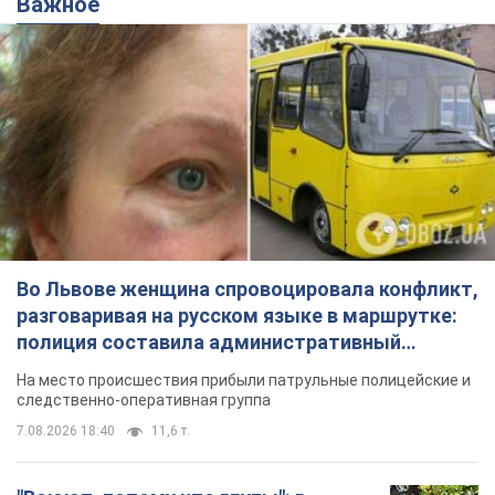
Во Львове женщина спровоцировала конфликт,
разговаривая на русском языке в маршрутке:
полиция составила административный
протокол. Видео
На место происшествия прибыли патрульные полицейские и
следственно-оперативная группа
7.08.2026 18:40
11,6 т.
"Воюют, потому что глупы": в
Черновцах водитель автобуса
проявил неуважение к украинским
военным и поплатился за это.
Водителя уволили после конфликта с
Видео
пассажирами и оскорблений в адрес военных
7.08.2026 15:47
9,8 т.
"Не следит за сексуальностью": в