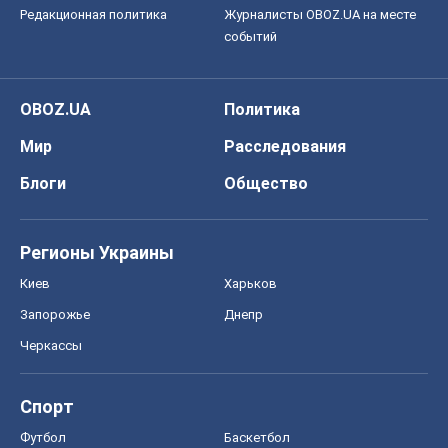
Регионы Украины
Киев
Харьков
Запорожье
Днепр
Черкассы
Спорт
Футбол
Баскетбол
Хоккей
Бокс
Формула-1
Моя школа
ГДЗ
Учебники
Онлайн уроки
ДПА