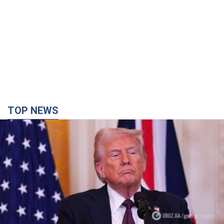
TOP NEWS
Конец эпохи "фактора Трампа": кто на самом
деле обеспечит Украине защиту от российской
баллистики. Интервью с Безсмертным
Владимир Зеленский встретился с украинским дипломатом и
изложил новое видение войны и роли международных
партнеров в борьбе с Россией
11 минут назад
540