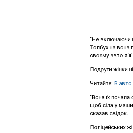
"Не включаючи п
Толбухіна вона 
своєму авто я її
Подруги жінки н
Читайте:
В авто
"Вона їх почала 
щоб сіла у маши
сказав свідок.
Поліцейських жін