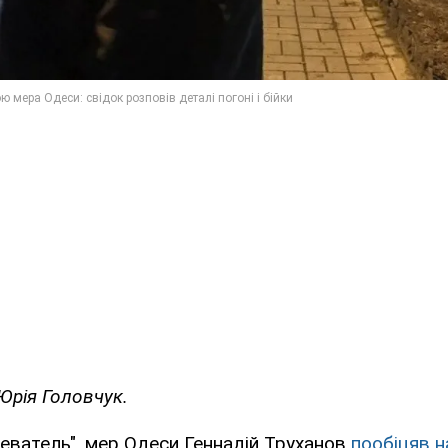
Юрія Головчук.
еватель", мер Одеси Геннадій Труханов
пообіцяв 