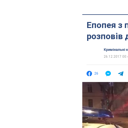
Епопея з 
розповів д
Кримінальні 
26.12.2017 00:
26