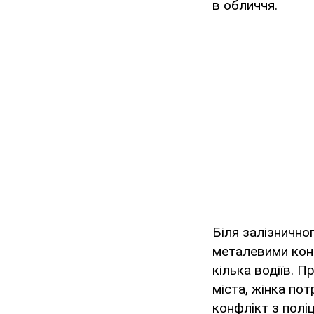
в обличчя.
Біля залізнично
металевими конс
кілька водіїв. 
міста, жінка по
конфлікт з поліц