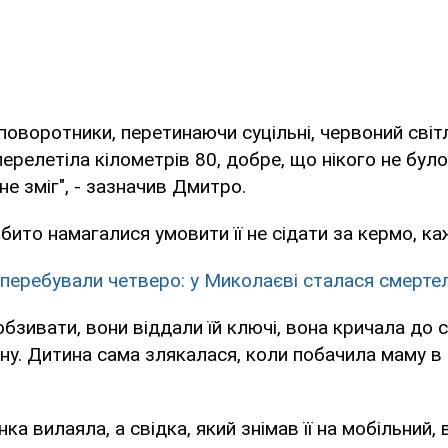
оворотники, перетинаючи суцільні, червоний сві
перелетіла кілометрів 80, добре, що нікого не бул
 не зміг", - зазначив Дмитро.
ібито намагалися умовити її не сідати за кермо, к
 перебували четверо: у Миколаєві сталася смерт
обзивати, вони віддали їй ключі, вона кричала до с
ну. Дитина сама злякалася, коли побачила маму в т
ка вилаяла, а свідка, який знімав її на мобільний, 