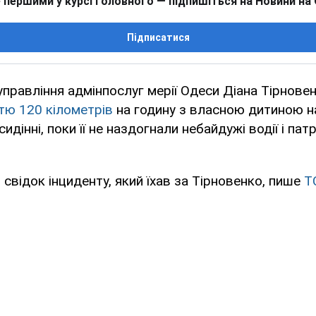
 першими у курсі головного — підпишіться на Новини на
Підписатися
правління адмінпослуг мерії Одеси Діана Тірнове
стю 120 кілометрів
на годину з власною дитиною н
дінні, поки її не наздогнали небайдужі водії і пат
 свідок інциденту, який їхав за Тірновенко, пише
Т