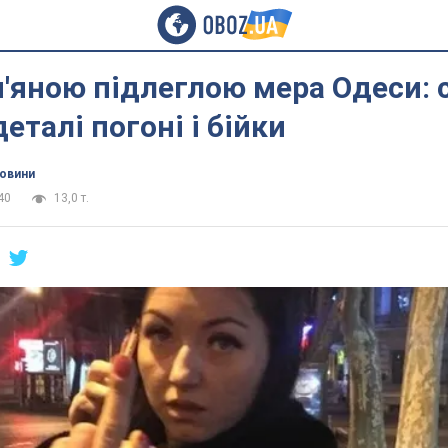
п'яною підлеглою мера Одеси: 
еталі погоні і бійки
новини
40
13,0 т.