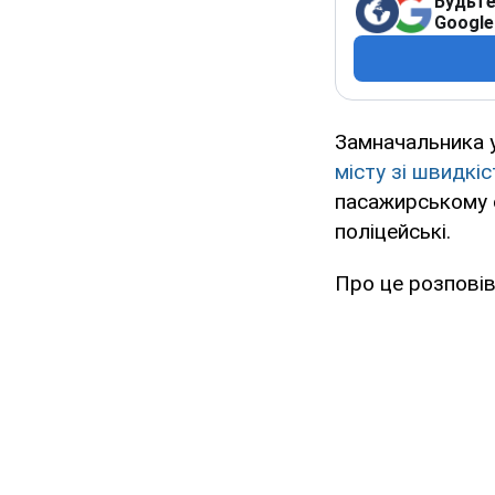
Будьте
Google
Замначальника у
місту зі швидкі
пасажирському си
поліцейські.
Про це розповів