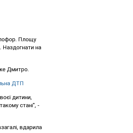
тлофор. Площу
о. Наздогнати на
аже Дмитро.
ельна ДТП
воєї дитини,
акому стані", -
взагалі, вдарила