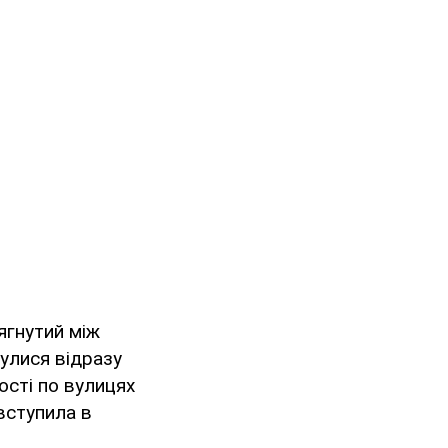
ягнутий між
улися відразу
ості по вулицях
вступила в