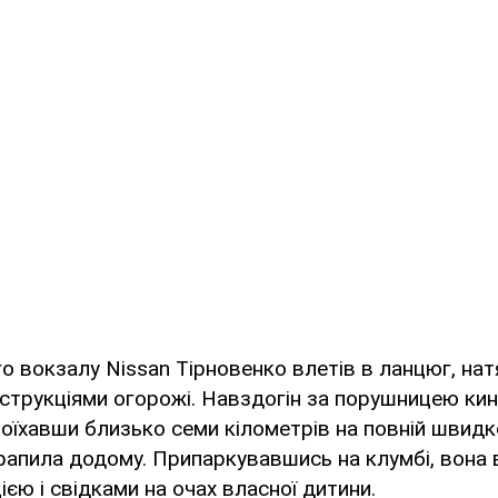
го вокзалу Nissan Тірновенко влетів в ланцюг, нат
трукціями огорожі. Навздогін за порушницею кин
Проїхавши близько семи кілометрів на повній швидк
трапила додому. Припаркувавшись на клумбі, вона 
ією і свідками на очах власної дитини.