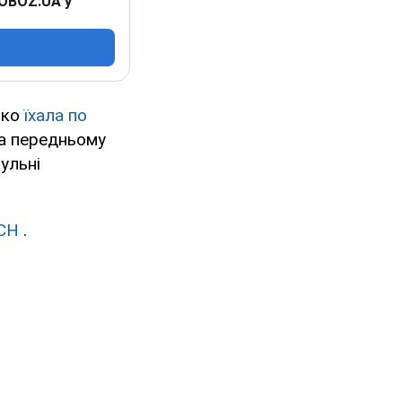
 OBOZ.UA у
нко
їхала по
а передньому
рульні
СН
.