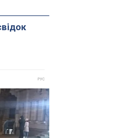
свідок
РУС