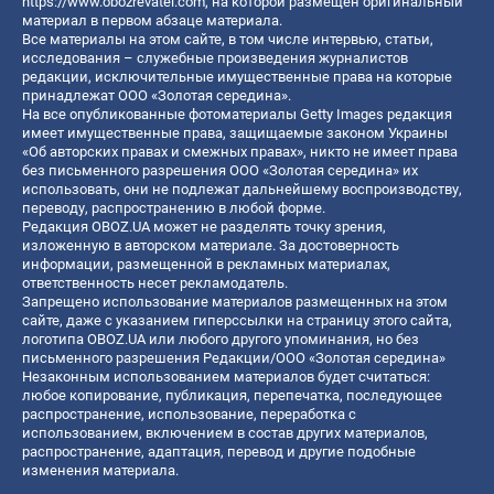
https://www.obozrevatel.com
, на которой размещен оригинальный
материал в первом абзаце материала.
Все материалы на этом сайте, в том числе интервью, статьи,
исследования – служебные произведения журналистов
редакции, исключительные имущественные права на которые
принадлежат ООО «Золотая середина».
На все опубликованные фотоматериалы Getty Images редакция
имеет имущественные права, защищаемые законом Украины
«Об авторских правах и смежных правах», никто не имеет права
без письменного разрешения ООО «Золотая середина» их
использовать, они не подлежат дальнейшему воспроизводству,
переводу, распространению в любой форме.
Редакция OBOZ.UA может не разделять точку зрения,
изложенную в авторском материале. За достоверность
информации, размещенной в рекламных материалах,
ответственность несет рекламодатель.
Запрещено использование материалов размещенных на этом
сайте, даже с указанием гиперссылки на страницу этого сайта,
логотипа OBOZ.UA или любого другого упоминания, но без
письменного разрешения Редакции/ООО «Золотая середина»
Незаконным использованием материалов будет считаться:
любое копирование, публикация, перепечатка, последующее
распространение, использование, переработка с
использованием, включением в состав других материалов,
распространение, адаптация, перевод и другие подобные
изменения материала.